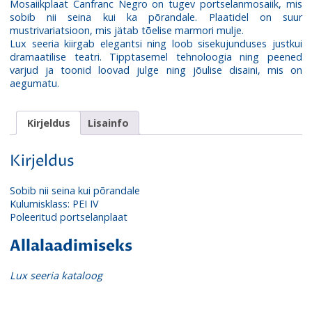
Mosaiikplaat Canfranc Negro on tugev portselanmosaiik, mis
sobib nii seina kui ka põrandale. Plaatidel on suur
mustrivariatsioon, mis jätab tõelise marmori mulje.
Lux seeria kiirgab elegantsi ning loob sisekujunduses justkui
dramaatilise teatri. Tipptasemel tehnoloogia ning peened
varjud ja toonid loovad julge ning jõulise disaini, mis on
aegumatu.
Kirjeldus
Lisainfo
Kirjeldus
Sobib nii seina kui põrandale
Kulumisklass: PEI IV
Poleeritud portselanplaat
Allalaadimiseks
Lux seeria kataloog