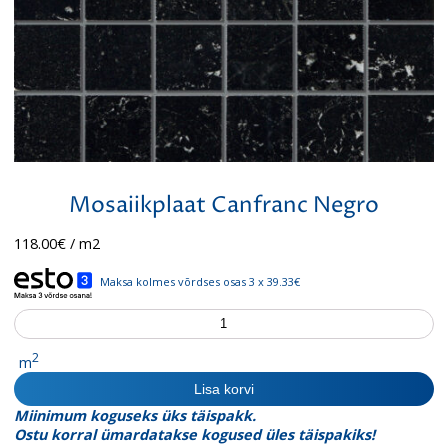
Mosaiikplaat Canfranc Negro
118.00
€
/ m2
Maksa kolmes võrdses osas 3 x 39.33€
Mosaiikplaat
Canfranc
Negro
2
m
kogus
Lisa korvi
Miinimum koguseks üks täispakk.
Ostu korral ümardatakse kogused üles täispakiks!