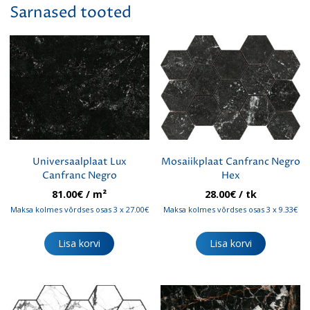
Sarnased tooted
Universaalplaat Lux
Mosaiikplaat Canfranc Negro
Canfranc Negro
Hex
81.00
€
/ m²
28.00
€
/ tk
Maksa kolmes võrdses osas 3 x 27.00€
Maksa kolmes võrdses osas 3 x 9.33€
Lisa korvi
Lisa korvi