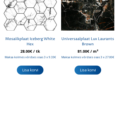
Mosaiikplaat Iceberg White
Universaalplaat Lux Laurants
Hex
Brown
28.00
€
/ tk
81.00
€
/ m²
Maksa kolmes võrdses osas 3 x 9.33€
Maksa kolmes võrdses osas 3 x 27.00€
Lisa korvi
Lisa korvi