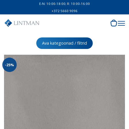
E-N: 10:00-18:00; R: 10:00-16:00
+372 5660 9096
Ava kategooriad / filtrid
-25%