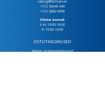
salong@lintman.ee
+372 56940 440
+372 5660 9096
Oleme avatud:
E-N: 10:00-18:00
R: 10:00-16:00
OSTUTINGIMUSED
Makse- ja tarnetingimused
Üld- ja ostutingimused
Privaatsuspoliitika
Kasutus- ja hooldusjuhendid
Järelmaks
LHV väikelaen