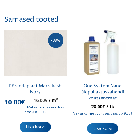
Sarnased tooted
-38%
Põrandaplaat Marrakesh
One System Nano
Ivory
üldpuhastusvahendi
kontsentraat
Algne
Praegune
10.00
€
16.00
€
/ m²
hind
hind
28.00
€
/ tk
Maksa kolmes võrdses
oli:
on:
osas 3 x 3.33€
Maksa kolmes võrdses osas 3 x 9.33€
16.00€.
10.00€.
Lisa korvi
Lisa korvi