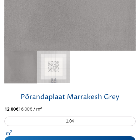
Põrandaplaat Marrakesh Grey
Algne
Praegune
12.00
€
16.00
€
/ m²
hind
hind
Põrandaplaat
oli:
on:
Marrakesh
16.00€.
12.00€.
Grey
2
m
kogus