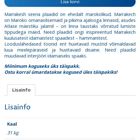
Lisa korvi
Marrakesh seeria plaadid on ehedalt marokolikud. Marrakech
on Maroko omanäolisemaid ja pikima ajalooga linnasid, asudes
Atlase mäestiku jalamil – on linna taustaks võrratud lumiste
tippudega mäed. Need plaadid ongi inspireeritud Marrakech
kuulusatest idamaistest spaadest – hammanitest.
Looduslähedased toonid ent huvitavad mustrid võimaldavad
luua meelepäraseid ja huvitavaid disaine. Need plaadid
muudavad interjööri idamaiseks spaaks.
Miinimum koguseks üks täispakk.
Ostu korral ümardatakse kogused üles täispakiks!
Lisainfo
Lisainfo
Kaal
31 kg