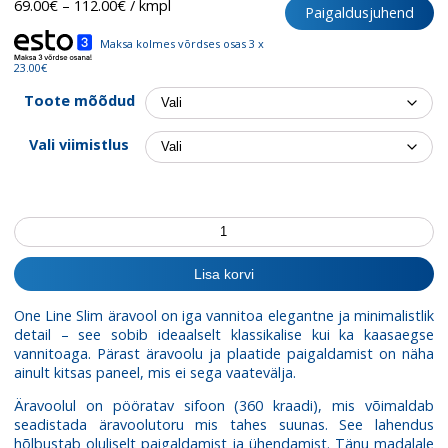
Hinnavahemik:
69.00
€
–
112.00
€
/ kmpl
Paigaldusjuhend
69.00€
kuni
Maksa kolmes võrdses osas 3 x
112.00€
23.00€
Toote mõõdud
Vali viimistlus
Renntrapp
Slim
&
Lisa korvi
Low
kogus
One Line Slim äravool on iga vannitoa elegantne ja minimalistlik
detail – see sobib ideaalselt klassikalise kui ka kaasaegse
vannitoaga. Pärast äravoolu ja plaatide paigaldamist on näha
ainult kitsas paneel, mis ei sega vaatevälja.
Äravoolul on pööratav sifoon (360 kraadi), mis võimaldab
seadistada äravoolutoru mis tahes suunas. See lahendus
hõlbustab oluliselt paigaldamist ja ühendamist. Tänu madalale