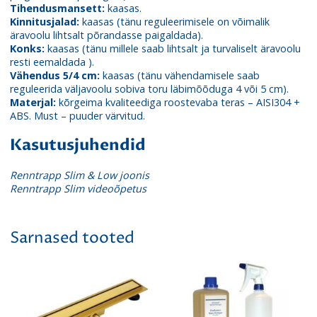
Tihendusmansett:
kaasas.
Kinnitusjalad:
kaasas (tänu reguleerimisele on võimalik
äravoolu lihtsalt põrandasse paigaldada).
Konks:
kaasas (tänu millele saab lihtsalt ja turvaliselt äravoolu
resti eemaldada ).
Vähendus 5/4 cm:
kaasas (tänu vähendamisele saab
reguleerida väljavoolu sobiva toru läbimõõduga 4 või 5 cm).
Materjal:
kõrgeima kvaliteediga roostevaba teras – AISI304 +
ABS. Must – puuder värvitud.
Kasutusjuhendid
Renntrapp Slim & Low joonis
Renntrapp Slim videoõpetus
Sarnased tooted