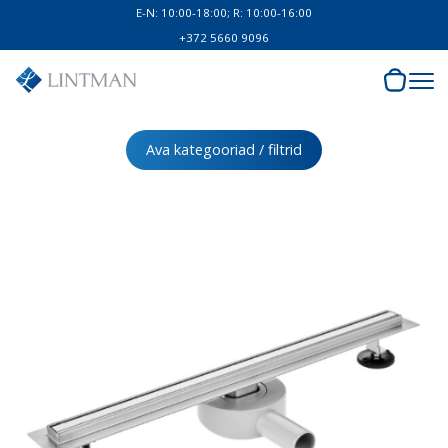
E-N: 10:00-18:00; R: 10:00-16:00
+372 5660 9096
Ava kategooriad / filtrid