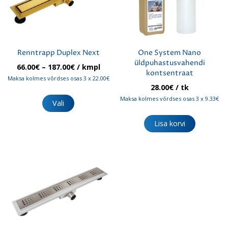
Renntrapp Duplex Next
One System Nano
üldpuhastusvahendi
Hinnavahemik:
66.00
€
–
187.00
€
/ kmpl
kontsentraat
66.00€
Maksa kolmes võrdses osas 3 x 22.00€
kuni
28.00
€
/ tk
Sellel
187.00€
Maksa kolmes võrdses osas 3 x 9.33€
tootel
Vali
on
mitu
Lisa korvi
varianti.
Valikuid
saab
teha
tootelehel.