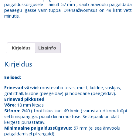
paigalduskõrgusele – ainult 57 mm , saab äravoolu paigaldada
peaaegu igasse vannituppa! Drenaaživõimsus on 49 liitrit vett
minutis.
Kirjeldus
Lisainfo
Kirjeldus
Eelised:
Erinevad värvid:
roostevaba teras, must, kuldne, vaskjas,
grafiithall, kuldne (peegeldav) ja hõbedane (peegeldav).
Erinevad pikkused
Võre:
18 mm kitsas.
Sifoon:
Ø40 ( tootlikkus kuni 49 l/min ) varustatud korv-tüüpi
settimispaagiga, püüab kinni mustuse. Settepaak on ülalt
kergesti puhastatav.
Minimaalne paigaldussügavus:
57 mm (ei sea äravoolu
paigaldamisel piiranguid).