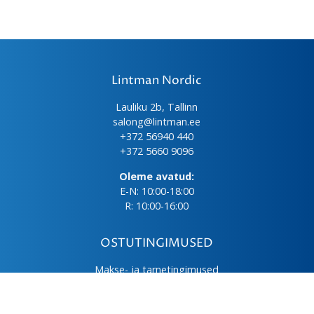
Lintman Nordic
Lauliku 2b, Tallinn
salong@lintman.ee
+372 56940 440
+372 5660 9096
Oleme avatud:
E-N: 10:00-18:00
R: 10:00-16:00
OSTUTINGIMUSED
Makse- ja tarnetingimused
Üld- ja ostutingimused
Privaatsuspoliitika
Kasutus- ja hooldusjuhendid