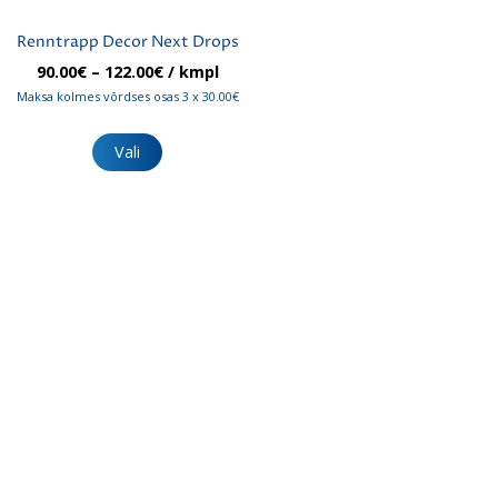
Renntrapp Decor Next Drops
Hinnavahemik:
90.00
€
–
122.00
€
/ kmpl
90.00€
Maksa kolmes võrdses osas 3 x 30.00€
kuni
Sellel
122.00€
tootel
Vali
on
mitu
varianti.
Valikuid
saab
teha
tootelehel.