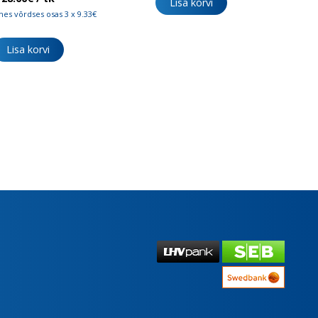
Lisa korvi
es võrdses osas 3 x 9.33€
Lisa korvi