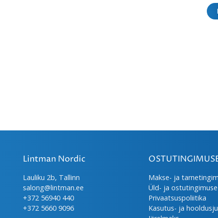
Lintman Nordic
OSTUTINGIMUS
Lauliku 2b, Tallinn
Makse- ja tarnetingi
salong@lintman.ee
Üld- ja ostutingimus
+372 56940 440
Privaatsuspoliitika
+372 5660 9096
Kasutus- ja hooldusj