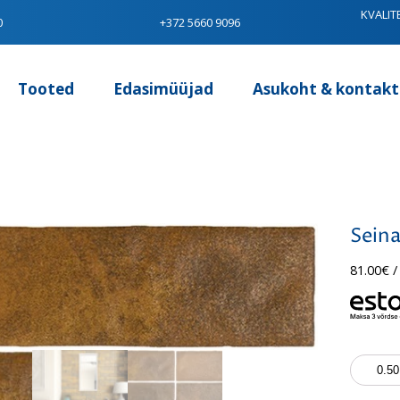
KVALIT
0
+372 5660 9096
Tooted
Edasimüüjad
Asukoht & kontakt
Seina
81.00
€
/
Seinapla
Artisan
Gold