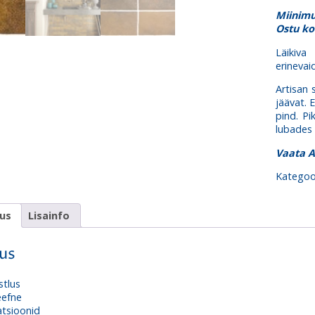
kogus
Miinimu
Ostu ko
Läikiva
erinevai
Artisan 
jäävat. 
pind. P
lubades l
Vaata A
Kategoo
dus
Lisainfo
dus
stlus
eefne
atsioonid