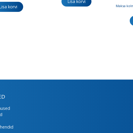
Lisa korvi
Maksa kolm
Lisa korvi
ED
mused
ed
uhendid