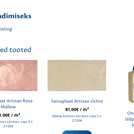
adimiseks
taloog
ed tooted
aat Artisan Rose
Seinaplaat Artisan Ochre
Mallow
81.00
€
/ m²
On
1.00
€
/ m²
Maksa kolmes võrdses osas 3 x
üld
27.00€
mes võrdses osas 3 x
27.00€