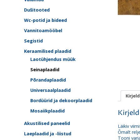
Dušitooted
Wc-potid ja bideed
Vannitoamööbel
Segistid
Keraamilised plaadid
Laotühjendus müük
Seinaplaadid
Põrandaplaadid
Universaalplaadid
Kirjel
Bordüürid ja dekoorplaadid
Mosaiikplaadid
Kirjel
Akustilised paneelid
Läikiv viimi
Õrnalt relj
Laeplaadid ja -liistud
Tooni vari