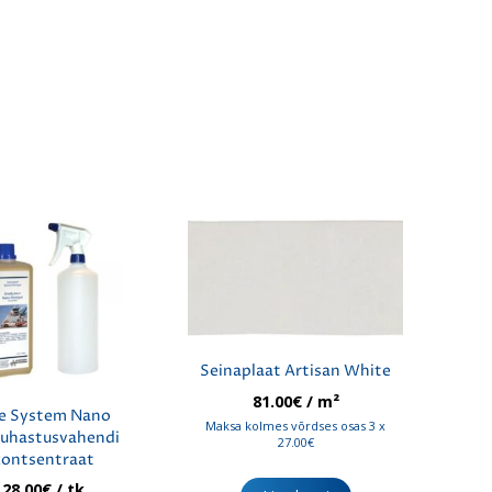
Seinaplaat Artisan White
81.00
€
/ m²
e System Nano
Maksa kolmes võrdses osas 3 x
puhastusvahendi
27.00€
kontsentraat
28.00
€
/ tk