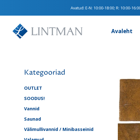
Avatud:
E-N: 10:00-18:00; R: 10:00-16:0
Avaleht
Kategooriad
OUTLET
SOODUS!
Vannid
Saunad
Välimullivannid / Minibasseinid
Valamud