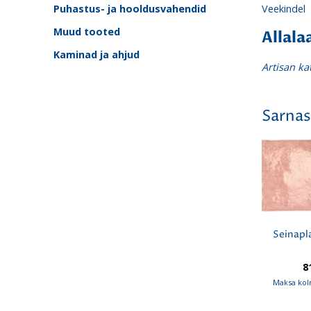
Puhastus- ja hooldusvahendid
Veekindel
Muud tooted
Allala
Kaminad ja ahjud
Artisan ka
Sarnas
Seinapl
8
Maksa kol