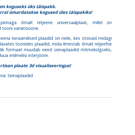
m koguseks üks täispakk.
rral ümardatakse kogused üles täispakiks!
 pinnaga õrnalt reljeene universaalplaat, millel on
d tooni variatsioone.
seeria keraamilised plaadid on neile, kes otsivad midagi
Elavates toonides plaadid, mida ilmestab õrnalt reljeefne
iklik formaat muudab need seinaplaadid mitmekülgseks,
uua eriilmelisi interjööre.
rtisan plaate 3d visualiseeringus!
ria:
Seinaplaadid