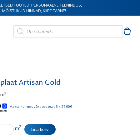
EETSED TOOTED, PERSONAALNE TEENINDUS,
MÕISTLIKUD HINNAD, KIIRE TARNE!
Products
search
plaat Artisan Gold
 m²
Maksa kolmes võrdses osas 3 x 27.00€
at
2
m
Lisa korvi