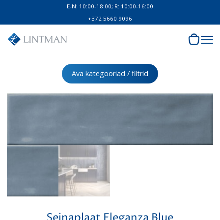
E-N: 10:00-18:00; R: 10:00-16:00
+372 5660 9096
Ava kategooriad / filtrid
Seinaplaat Eleganza Blue