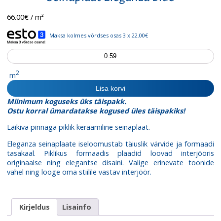
66.00
€
/ m²
Maksa kolmes võrdses osas 3 x 22.00€
Seinaplaat
Eleganza
Blue
2
m
kogus
Lisa korvi
Miinimum koguseks üks täispakk.
Ostu korral ümardatakse kogused üles täispakiks!
Läikiva pinnaga piklik keraamiline seinaplaat.
Eleganza seinaplaate iseloomustab täiuslik värvide ja formaadi
tasakaal. Piklikus formaadis plaadid loovad interjööris
originaalse ning elegantse disaini. Valige erinevate toonide
vahel ning looge oma stiilile vastav interjöör.
Kirjeldus
Lisainfo