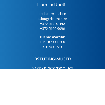
Lintman Nordic
Lauliku 2b, Tallinn
salong@lintman.ee
+372 56940 440
+372 5660 9096
Oleme avatud:
E-N: 10:00-18:00
R: 10:00-16:00
OSTUTINGIMUSED
Makse- ja tarnetingimused
Üld- ja ostutingimused
Privaatsuspoliitika
Kasutus- ja hooldusjuhendid
Järelmaks
LHV väikelaen