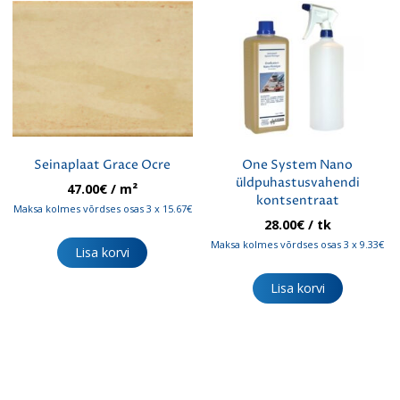
Seinaplaat Grace Ocre
One System Nano
üldpuhastusvahendi
47.00
€
/ m²
kontsentraat
Maksa kolmes võrdses osas 3 x 15.67€
28.00
€
/ tk
Maksa kolmes võrdses osas 3 x 9.33€
Lisa korvi
Lisa korvi