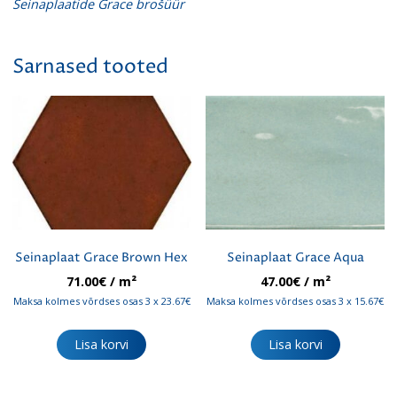
Seinaplaatide Grace brošüür
Sarnased tooted
Seinaplaat Grace Brown Hex
Seinaplaat Grace Aqua
71.00
€
/ m²
47.00
€
/ m²
Maksa kolmes võrdses osas 3 x 23.67€
Maksa kolmes võrdses osas 3 x 15.67€
Lisa korvi
Lisa korvi