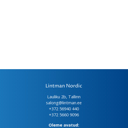
Lintman Nordic
Lauliku 2b, Tallinn
salong@lintman.ee
+372 56940 440
+372 5660 9096
Oleme avatud: