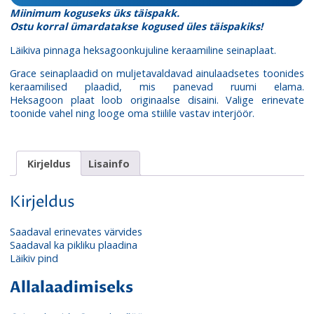
Miinimum koguseks üks täispakk.
Ostu korral ümardatakse kogused üles täispakiks!
Läikiva pinnaga heksagoonkujuline keraamiline seinaplaat.
Grace seinaplaadid on muljetavaldavad ainulaadsetes toonides
keraamilised plaadid, mis panevad ruumi elama.
Heksagoon plaat loob originaalse disaini. Valige erinevate
toonide vahel ning looge oma stiilile vastav interjöör.
Kirjeldus
Lisainfo
Kirjeldus
Saadaval erinevates värvides
Saadaval ka pikliku plaadina
Läikiv pind
Allalaadimiseks