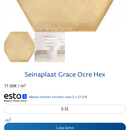
Seinaplaat Grace Ocre Hex
71.00
€
/ m²
Maksa kolmes võrdses osas 3 x 23.67€
Seinaplaat
Grace
Ocre
2
m
Hex
Lisa korvi
kogus