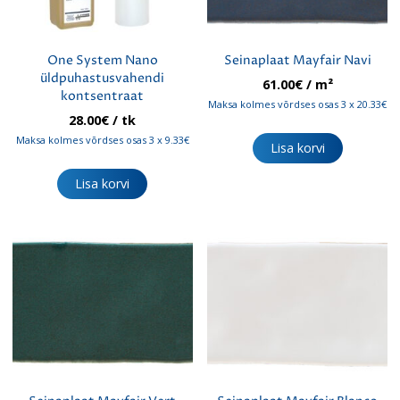
One System Nano
Seinaplaat Mayfair Navi
üldpuhastusvahendi
61.00
€
/ m²
kontsentraat
Maksa kolmes võrdses osas 3 x 20.33€
28.00
€
/ tk
Maksa kolmes võrdses osas 3 x 9.33€
Lisa korvi
Lisa korvi