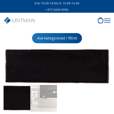
E-N: 10:00-18:00; R: 10:00-16:00
+372 5660 9096
Ava kategooriad / filtrid