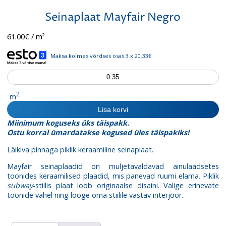
Seinaplaat Mayfair Negro
61.00
€
/ m²
Maksa kolmes võrdses osas 3 x 20.33€
Seinaplaat
Mayfair
Negro
2
m
kogus
Lisa korvi
Miinimum koguseks üks täispakk.
Ostu korral ümardatakse kogused üles täispakiks!
Läikiva pinnaga piklik keraamiline seinaplaat.
Mayfair seinaplaadid on muljetavaldavad ainulaadsetes
toonides keraamilised plaadid, mis panevad ruumi elama. Piklik
subway
-stiilis plaat loob originaalse disaini. Valige erinevate
toonide vahel ning looge oma stiilile vastav interjöör.