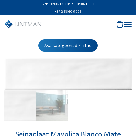
E-N: 10:00-18:00; R: 10:00-16:00
+372 5660 9096
Ava kategooriad / filtrid
Seinaplaat Mayolica Blanco Mate