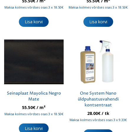
55.50
€
/ m²
55.50
€
/ m²
Maksa kolmes võrdses osas 3 x 18.50€
Maksa kolmes võrdses osas 3 x 18.50€
Lisa korvi
Lisa korvi
Seinaplaat Mayolica Negro
One System Nano
Mate
üldpuhastusvahendi
kontsentraat
55.50
€
/ m²
28.00
€
/ tk
Maksa kolmes võrdses osas 3 x 18.50€
Maksa kolmes võrdses osas 3 x 9.33€
Lisa korvi