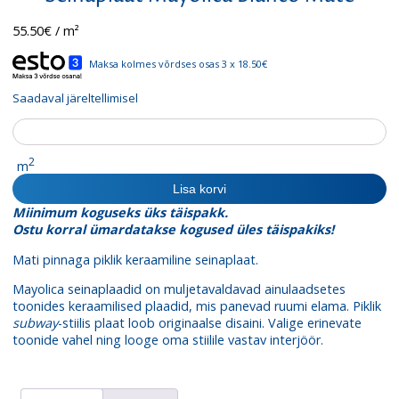
55.50
€
/ m²
Maksa kolmes võrdses osas 3 x 18.50€
Saadaval järeltellimisel
Seinaplaat
Mayolica
Blanco
2
m
Mate
Lisa korvi
kogus
Miinimum koguseks üks täispakk.
Ostu korral ümardatakse kogused üles täispakiks!
Mati pinnaga piklik keraamiline seinaplaat.
Mayolica seinaplaadid on muljetavaldavad ainulaadsetes
toonides keraamilised plaadid, mis panevad ruumi elama. Piklik
subway
-stiilis plaat loob originaalse disaini. Valige erinevate
toonide vahel ning looge oma stiilile vastav interjöör.