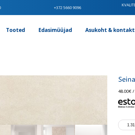
KVALIT
0
+372 5660 9096
Tooted
Edasimüüjad
Asukoht & kontakt
Seina
48.00
€
/
Seinapla
Soul
Blanco