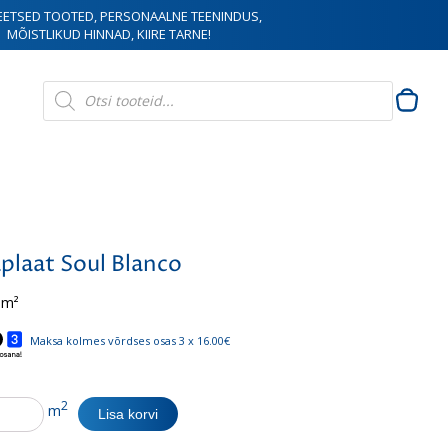
EETSED TOOTED, PERSONAALNE TEENINDUS,
MÕISTLIKUD HINNAD, KIIRE TARNE!
Products
search
plaat Soul Blanco
 m²
Maksa kolmes võrdses osas 3 x 16.00€
at
2
m
Lisa korvi