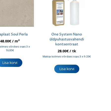
aplaat Soul Perla
One System Nano
üldpuhastusvahendi
48.00
€
/ m²
kontsentraat
olmes võrdses osas 3 x
16.00€
28.00
€
/ tk
Maksa kolmes võrdses osas 3 x 9.33€
Lisa korvi
Lisa korvi