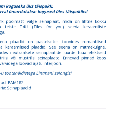
m koguseks üks täispakk.
rral ümardatakse kogused üles täispakiks!
ehk poolmatt valge seinaplaat, mida on lihtne kokku
a teiste T4U (Tiles for you) seeria keraamiliste
ga.
ria plaadid on pastelsetes toonides romantilised
ia keraamilised plaadid. See seeria on mitmekülgne,
ades neutraalsete seinaplaatide juurde tuua efektseid
ilisi või mustrilisi seinaplaate. Erinevad pinnad koos
värvidega loovad ajatu interjööri.
tvu
tootenäidistega
Lintmani salongis!
ood:
PAM182
ria:
Seinaplaadid