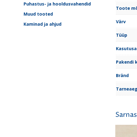
Puhastus- ja hooldusvahendid
Toote m
Muud tooted
Värv
Kaminad ja ahjud
Tüüp
Kasutusa
Pakendi 
Bränd
Tarneae
Sarnas