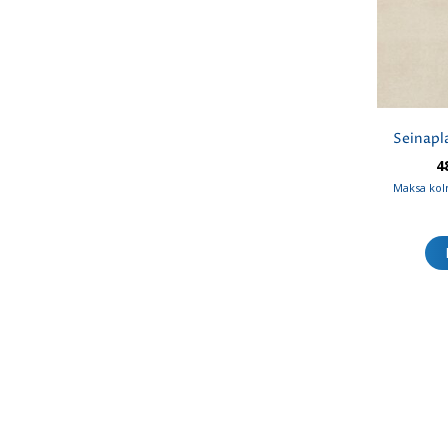
Seinapl
4
Maksa kol