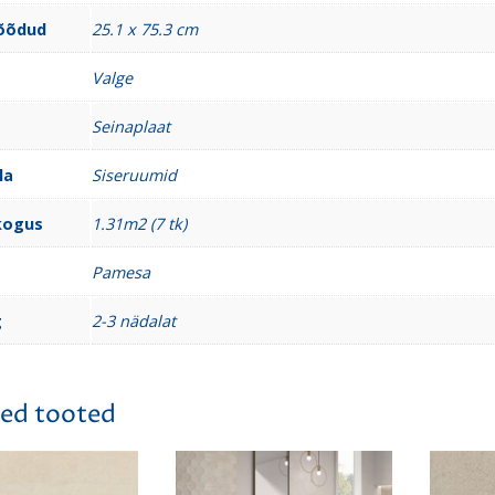
õõdud
25.1 x 75.3 cm
Valge
Seinaplaat
la
Siseruumid
kogus
1.31m2 (7 tk)
Pamesa
g
2-3 nädalat
ed tooted