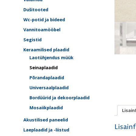
Dušitooted
Wc-potid ja bideed
Vannitoamööbel
Segistid
Keraamilised plaadid
Laotühjendus müük
Seinaplaadid
Põrandaplaadid
Universaalplaadid
Bordüürid ja dekoorplaadid
Mosaiikplaadid
Lisain
Akustilised paneelid
Lisain
Laeplaadid ja -liistud