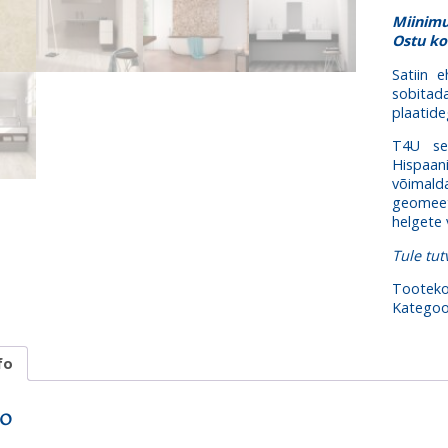
kogus
Miinimu
Ostu ko
Satiin 
sobitad
plaatide
T4U see
Hispaan
võimald
geomeetr
helgete 
Tule tu
Tootek
Kategoo
fo
fo