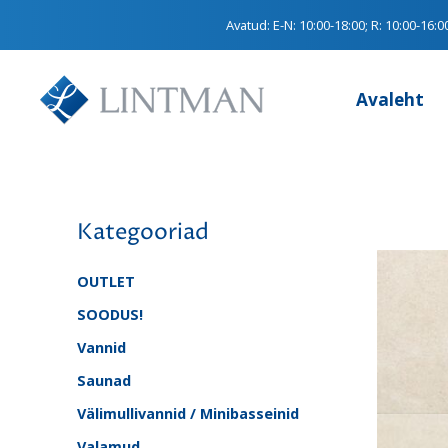
Avatud:
E-N: 10:00-18:00; R: 10:00-16:0
Avaleht
Kategooriad
OUTLET
SOODUS!
Vannid
Saunad
Välimullivannid / Minibasseinid
Valamud