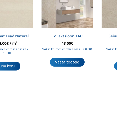
aat Lead Natural
Kollektsioon T4U
Sein
8.00
€
/ m²
48.00
€
mes võrdses osas 3 x
Maksa kolmes võrdses osas 3 x 0.00€
Maksa k
16.00€
Vaata tooteid
Lisa korvi