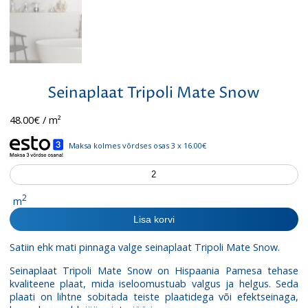
Seinaplaat Tripoli Mate Snow
48.00
€
/ m²
Maksa kolmes võrdses osas 3 x 16.00€
Seinaplaat
Tripoli
Mate
2
m
Snow
Lisa korvi
kogus
Satiin ehk mati pinnaga valge seinaplaat Tripoli Mate Snow.
Seinaplaat Tripoli Mate Snow on Hispaania Pamesa tehase
kvaliteene plaat, mida iseloomustuab valgus ja helgus. Seda
plaati on lihtne sobitada teiste plaatidega või efektseinaga,