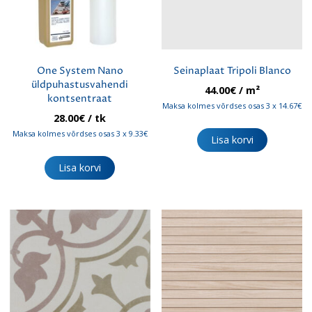
One System Nano
Seinaplaat Tripoli Blanco
üldpuhastusvahendi
44.00
€
/ m²
kontsentraat
Maksa kolmes võrdses osas 3 x 14.67€
28.00
€
/ tk
Maksa kolmes võrdses osas 3 x 9.33€
Lisa korvi
Lisa korvi