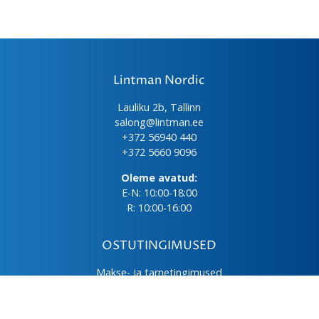
Lintman Nordic
Lauliku 2b, Tallinn
salong@lintman.ee
+372 56940 440
+372 5660 9096
Oleme avatud:
E-N: 10:00-18:00
R: 10:00-16:00
OSTUTINGIMUSED
Makse- ja tarnetingimused
Üld- ja ostutingimused
Privaatsuspoliitika
Kasutus- ja hooldusjuhendid