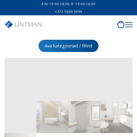
E-N: 10:00-18:00; R: 10:00-16:00
+372 5660 9096
Ava kategooriad / filtrid