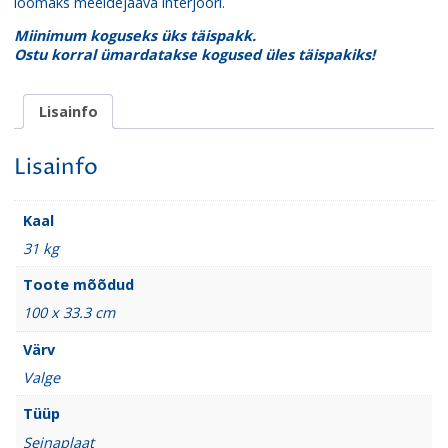
loomaks meeldejääva interjööri.
Miinimum koguseks üks täispakk.
Ostu korral ümardatakse kogused üles täispakiks!
Lisainfo
Lisainfo
Kaal
31 kg
Toote mõõdud
100 x 33.3 cm
Värv
Valge
Tüüp
Seinaplaat