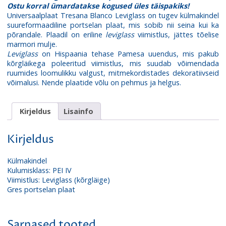
Ostu korral ümardatakse kogused üles täispakiks!
Universaalplaat Tresana Blanco Leviglass on tugev külmakindel
suureformaadiline portselan plaat, mis sobib nii seina kui ka
põrandale. Plaadil on eriline
leviglass
viimistlus, jättes tõelise
marmori mulje.
Leviglass
on Hispaania tehase Pamesa uuendus, mis pakub
kõrgläikega poleeritud viimistlus, mis suudab võimendada
ruumides loomulikku valgust, mitmekordistades dekoratiivseid
võimalusi. Nende plaatide võlu on pehmus ja helgus.
Kirjeldus
Lisainfo
Kirjeldus
Külmakindel
Kulumisklass: PEI IV
Viimistlus: Leviglass (kõrgläige)
Gres portselan plaat
Sarnased tooted