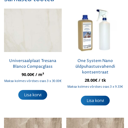
Universaalplaat Tresana
One System Nano
Blanco Compacglass
üldpuhastusvahendi
kontsentraat
90.00
€
/ m²
28.00
€
/ tk
Maksa kolmes võrdses osas 3 x 30.00€
Maksa kolmes võrdses osas 3 x 9.33€
Lisa korvi
Lisa korvi