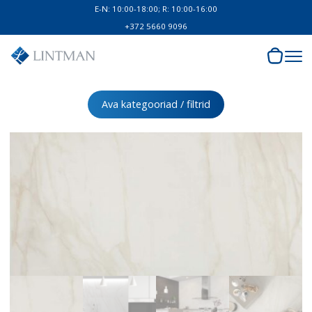
E-N: 10:00-18:00; R: 10:00-16:00
+372 5660 9096
Ava kategooriad / filtrid