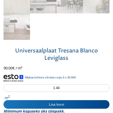
Universaalplaat Tresana Blanco
Leviglass
90.00
€
/ m²
Maksa kolmes võrdses osas 3 x 30.00€
Universaalplaat
Tresana
Blanco
2
m
Leviglass
Lisa korvi
kogus
Miinimum koguseks üks täispakk.