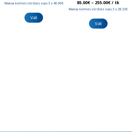
120.00€
Hinnavah
85.00
€
–
255.00
€
/ tk
Maksa kolmes võrdses osas 3 x 40.00€
kuni
85.00€
Maksa kolmes võrdses osas 3 x 28.33€
Sellel
152.00€
kuni
tootel
Sellel
Vali
255.00€
on
tootel
Vali
mitu
on
varianti.
mitu
Valikuid
varianti.
saab
Valikuid
teha
saab
tootelehel.
teha
tootelehel.