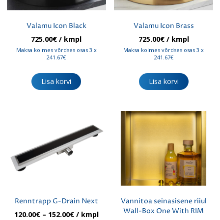
Valamu Icon Black
Valamu Icon Brass
725.00
€
/ kmpl
725.00
€
/ kmpl
Maksa kolmes võrdses osas 3 x
Maksa kolmes võrdses osas 3 x
241.67€
241.67€
Lisa korvi
Lisa korvi
Renntrapp G-Drain Next
Vannitoa seinasisene riiul
Wall-Box One With RIM
Hinnavahemik:
120.00
€
–
152.00
€
/ kmpl