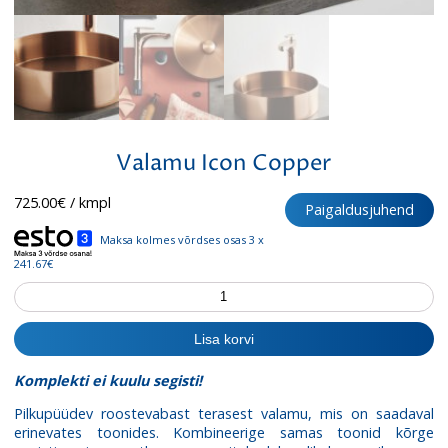
Valamu Icon Copper
725.00
€
/ kmpl
Paigaldusjuhend
Maksa kolmes võrdses osas 3 x
241.67€
Valamu
Icon
Copper
Lisa korvi
kogus
Komplekti ei kuulu segisti!
Pilkupüüdev roostevabast terasest valamu, mis on saadaval
erinevates toonides. Kombineerige samas toonid kõrge