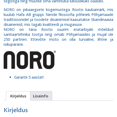
segistiga ning muutke oma vannituba luksuslikuks oaasiks.
NORO on pikaaegsete kogemustega Rootsi kaubamärk, mis
kuulub Hafa AB gruppi. Nende filosoofia põhineb Põhjamaade
traditsioonidel ja toodete disainimisel kaasatakse Skandinaavia
disainereid, mis tagab kvaliteedi ja mugavuse.
NORO on täna Rootsi suurim eratarbijale mõeldud
sanitaartehnika tootja ning omab Põhjamaades ja mujal üle
250 partneri. Ettevõte moto on olla turvaline, lihtne ja
isikupärane.
Garantii 5 aastat!
Kirjeldus
Lisainfo
Kirjeldus