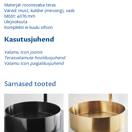
Materjal: roostevaba teras
Värvid: must, kuldne (messing), vask
Mõõt:
⌀376 mm
Ülej
ooksuta
Komplekti ei kuulu sifoon
Kasutusjuhend
Valamu Icon joonis
Terasvalamute hooldusjuhend
Valamu Icon paigaldusjuhend
Sarnased tooted