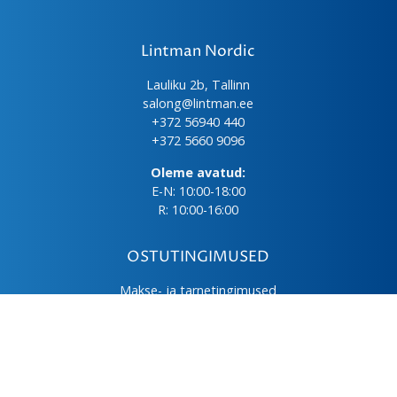
Lintman Nordic
Lauliku 2b, Tallinn
salong@lintman.ee
+372 56940 440
+372 5660 9096
Oleme avatud:
E-N: 10:00-18:00
R: 10:00-16:00
OSTUTINGIMUSED
Makse- ja tarnetingimused
Üld- ja ostutingimused
Privaatsuspoliitika
Kasutus- ja hooldusjuhendid
Järelmaks
LHV väikelaen