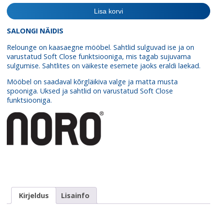
600
Lisa korvi
kogus
SALONGI NÄIDIS
Relounge on kaasaegne mööbel. Sahtlid sulguvad ise ja on
varustatud Soft Close funktsiooniga, mis tagab sujuvama
sulgumise. Sahtlites on väikeste esemete jaoks eraldi laekad.
Mööbel on saadaval kõrgläikiva valge ja matta musta
spooniga. Uksed ja sahtlid on varustatud Soft Close
funktsiooniga.
Kirjeldus
Lisainfo