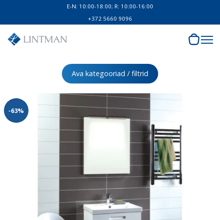
E-N: 10:00-18:00; R: 10:00-16:00
+372 5660 9096
Ava kategooriad / filtrid
-63%