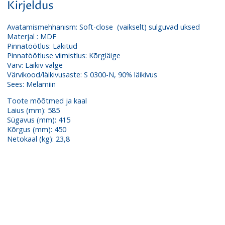
Kirjeldus
Avatamismehhanism: Soft-close (vaikselt) sulguvad uksed
Materjal : MDF
Pinnatöötlus: Lakitud
Pinnatöötluse viimistlus: Kõrgläige
Värv: Läikiv valge
Värvikood/läikivusaste: S 0300-N, 90% läikivus
Sees: Melamiin
Toote mõõtmed ja kaal
Laius (mm): 585
Sügavus (mm): 415
Kõrgus (mm): 450
Netokaal (kg): 23,8