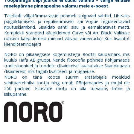
Tööpinnaga kapi juurde ei kuulu valamu – valige endale
meelepärane pinnapealne valamu meie e-poest.
Täielikult väljatõmmatavad pehmelt sulguvad sahtlid. Lihtsaks
paigaldamiseks ja reguleerimiseks sai Vogue reguleeritavad
riputusklambrid. Sisaldab sahtli sisu ja eemaldatavat matti.
Komplekti standard käepidemed Curve või Arc Black. Valikuse
rohkem käepidemeid (hinnad võivad varieeruda). Küsi lisainfot
klienditeenindajalt!
NORO on pikaaegsete kogemustega Rootsi kaubamärk, mis
kuulub Hafa AB gruppi. Nende filosoofia põhineb Põhjamaade
traditsioonidel ja toodete disainimisel kaasatakse Skandinaavia
disainereid, mis tagab kvaliteedi ja mugavuse.
NORO on täna Rootsi suurim eratarbijale mõeldud
sanitaartehnika tootja ning omab Põhjamaades ja mujal üle
250 partneri. Ettevõte moto on olla turvaline, lihtne ja
isikupärane.