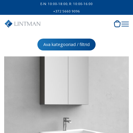
E-N: 10:00-18:00; R: 10:00-16:00
+372 5660 9096
Ava kategooriad / filtrid