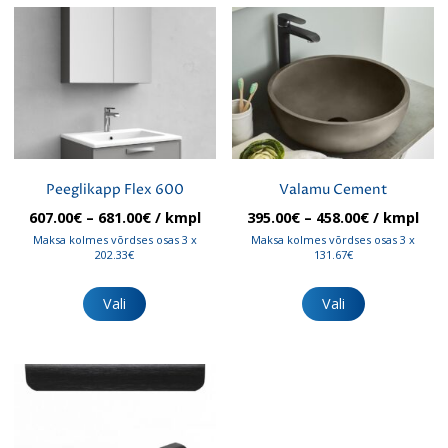
varianti.
Valikuid
saab
teha
tootelehel.
Peeglikapp Flex 600
Valamu Cement
Hinnavahemik:
Hinnavahe
607.00
€
–
681.00
€
/ kmpl
395.00
€
–
458.00
€
/ kmpl
607.00€
395.00€
Maksa kolmes võrdses osas 3 x
Maksa kolmes võrdses osas 3 x
kuni
kuni
202.33€
131.67€
681.00€
458.00€
Sellel
Sellel
tootel
tootel
Vali
Vali
on
on
mitu
mitu
varianti.
varianti.
Valikuid
Valikuid
saab
saab
teha
teha
tootelehel.
tootelehel.