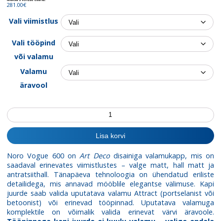
1,924.00€
281.00€
Vali viimistlus
Vali tööpind
või valamu
Valamu
äravool
Valamukapp
Vogue
600
Lisa korvi
kogus
Noro Vogue 600 on
Art Deco
disainiga valamukapp, mis on
saadaval erinevates viimistlustes – valge matt, hall matt ja
antratsiithall. Tänapäeva tehnoloogia on ühendatud eriliste
detailidega, mis annavad mööblile elegantse välimuse. Kapi
juurde saab valida uputatava valamu Attract (portselanist või
betoonist) või erinevad tööpinnad. Uputatava valamuga
komplektile on võimalik valida erinevat värvi äravoole.