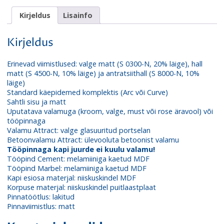
Kirjeldus
Lisainfo
Kirjeldus
Erinevad viimistlused: valge matt (S 0300-N, 20% läige), hall
matt (S 4500-N, 10% läige) ja antratsiithall (S 8000-N, 10%
läige)
Standard käepidemed komplektis (Arc või Curve)
Sahtli sisu ja matt
Uputatava valamuga (kroom, valge, must või rose äravool) või
tööpinnaga
Valamu Attract: valge glasuuritud portselan
Betoonvalamu Attract: ülevooluta betoonist valamu
Tööpinnaga kapi juurde ei kuulu valamu!
Tööpind Cement: melamiiniga kaetud MDF
Tööpind Marbel: melamiiniga kaetud MDF
Kapi esiosa materjal: niiskuskindel MDF
Korpuse materjal: niiskuskindel puitlaastplaat
Pinnatöötlus: lakitud
Pinnaviimistlus: matt