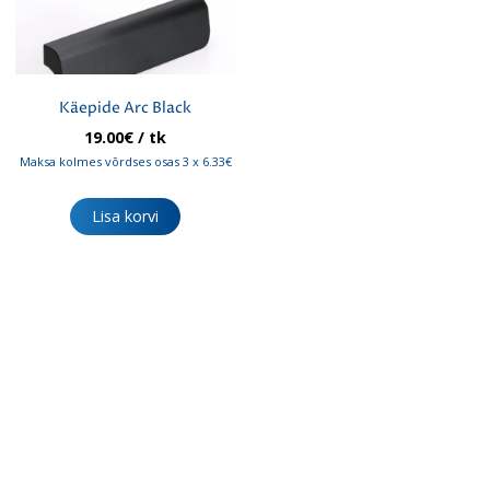
Käepide Arc Black
19.00
€
/ tk
Maksa kolmes võrdses osas 3 x 6.33€
Lisa korvi