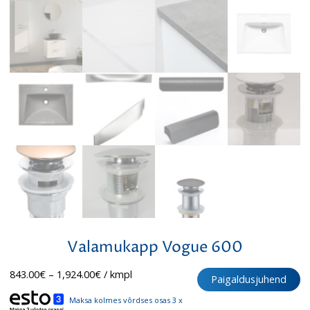
Valamukapp Vogue 600
Hinnavahemik:
843.00
€
–
1,924.00
€
/ kmpl
Paigaldusjuhend
843.00€
kuni
Maksa kolmes võrdses osas 3 x