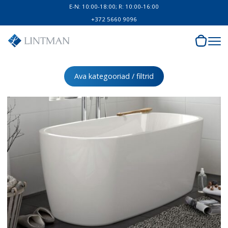
E-N: 10:00-18:00; R: 10:00-16:00
+372 5660 9096
Ava kategooriad / filtrid