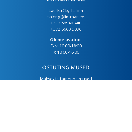
Lauliku 2b, Tallinn
salong@lintman.ee
+372 56940 440
+372 5660 9096
Oleme avatud:
E-N: 10:00-18:00
R: 10:00-16:00
OSTUTINGIMUSED
Makse- ja tarnetingimused
Üld- ja ostutingimused
Privaatsuspoliitika
Kasutus- ja hooldusjuhendid
Järelmaks
LHV väikelaen