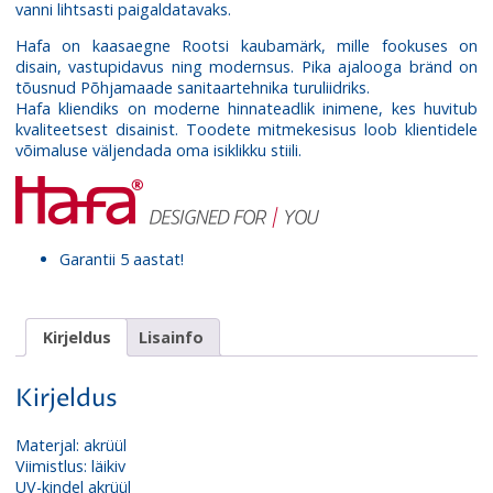
vanni lihtsasti paigaldatavaks.
Hafa on kaasaegne Rootsi kaubamärk, mille fookuses on
disain, vastupidavus ning modernsus. Pika ajalooga bränd on
tõusnud Põhjamaade sanitaartehnika turuliidriks.
Hafa kliendiks on moderne hinnateadlik inimene, kes huvitub
kvaliteetsest disainist. Toodete mitmekesisus loob klientidele
võimaluse väljendada oma isiklikku stiili.
Garantii 5 aastat!
Kirjeldus
Lisainfo
Kirjeldus
Materjal: akrüül
Viimistlus: läikiv
UV-kindel akrüül