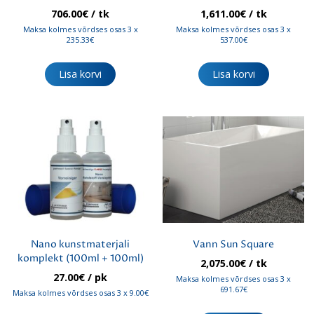
706.00
€
/ tk
1,611.00
€
/ tk
Maksa kolmes võrdses osas 3 x
Maksa kolmes võrdses osas 3 x
235.33€
537.00€
Lisa korvi
Lisa korvi
Nano kunstmaterjali
Vann Sun Square
komplekt (100ml + 100ml)
2,075.00
€
/ tk
27.00
€
/ pk
Maksa kolmes võrdses osas 3 x
691.67€
Maksa kolmes võrdses osas 3 x 9.00€