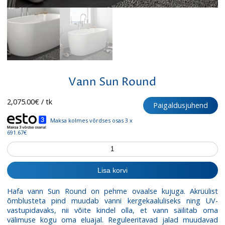
Vann Sun Round
2,075.00
€
/ tk
Paigaldusjuhend
Maksa kolmes võrdses osas 3 x
691.67€
Vann
Sun
Round
Lisa korvi
kogus
Hafa vann Sun Round on pehme ovaalse kujuga. Akrüülist
õ
mblusteta pind muudab vanni kergekaaluliseks ning
UV-
vastupidavaks, nii võite kindel olla, et vann säilitab oma
välimuse kogu oma eluajal. Reguleeritavad jalad muudavad