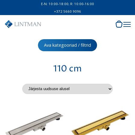
E-N: 10:00-18:00; R: 10:00-16:00
+372 5660 9096
Ava kategooriad / filtrid
110 cm