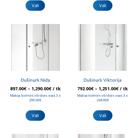
tootel
tootel
Vali
Vali
on
on
mitu
mitu
varianti.
varianti.
Valikuid
Valikuid
saab
saab
teha
teha
tootelehel.
tootelehel.
Dušinurk Nida
Dušinurk Viktorija
Hinnavahemik:
Hinnava
897.00
€
–
1,290.00
€
/ tk
792.00
€
–
1,251.00
€
/ tk
897.00€
792.00€
Maksa kolmes võrdses osas 3 x
Maksa kolmes võrdses osas 3 x
kuni
kuni
299.00€
264.00€
1,290.00€
1,251.00
Sellel
Sellel
tootel
tootel
Vali
Vali
on
on
mitu
mitu
varianti.
varianti.
Valikuid
Valikuid