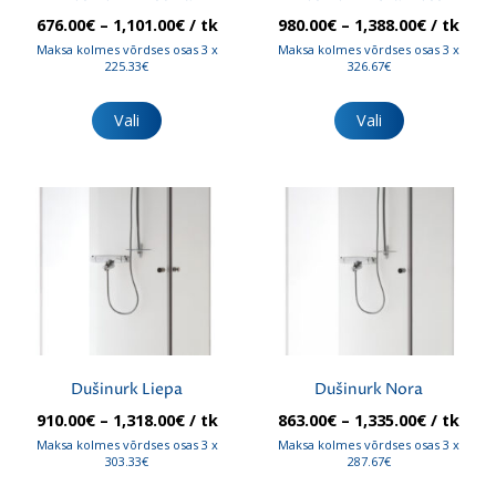
Hinnavahemik:
Hinnava
676.00
€
–
1,101.00
€
/ tk
980.00
€
–
1,388.00
€
/ tk
676.00€
980.00€
Maksa kolmes võrdses osas 3 x
Maksa kolmes võrdses osas 3 x
kuni
kuni
225.33€
326.67€
1,101.00€
1,388.00
Sellel
Sellel
tootel
tootel
Vali
Vali
on
on
mitu
mitu
varianti.
varianti.
Valikuid
Valikuid
saab
saab
teha
teha
tootelehel.
tootelehel.
Dušinurk Liepa
Dušinurk Nora
Hinnavahemik:
Hinnava
910.00
€
–
1,318.00
€
/ tk
863.00
€
–
1,335.00
€
/ tk
910.00€
863.00€
Maksa kolmes võrdses osas 3 x
Maksa kolmes võrdses osas 3 x
kuni
kuni
303.33€
287.67€
1,318.00€
1,335.00
Sellel
Sellel