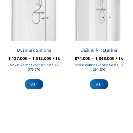
saab
saab
teha
teha
tootelehel.
tootelehel.
Dušinurk Simona
Dušinurk Katarina
Hinnavahemik:
Hinnava
1,127.00
€
–
1,515.00
€
/ tk
874.00
€
–
1,343.00
€
/ tk
1,127.00€
874.00€
Maksa kolmes võrdses osas 3 x
Maksa kolmes võrdses osas 3 x
kuni
kuni
375.67€
291.33€
1,515.00€
1,343.00
Sellel
Sellel
tootel
tootel
Vali
Vali
on
on
mitu
mitu
varianti.
varianti.
Valikuid
Valikuid
saab
saab
teha
teha
tootelehel.
tootelehel.