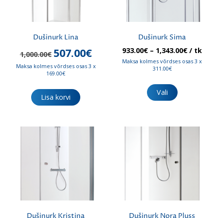
Dušinurk Lina
Dušinurk Sima
Algne
Praegune
Hinnava
507.00
€
933.00
€
–
1,343.00
€
/ tk
1,000.00
€
hind
hind
933.00€
Maksa kolmes võrdses osas 3 x
Maksa kolmes võrdses osas 3 x
oli:
on:
kuni
311.00€
169.00€
1,000.00€.
507.00€.
1,343.00
Sellel
tootel
Vali
Lisa korvi
on
mitu
varianti.
Valikuid
saab
teha
tootelehel.
Dušinurk Kristina
Dušinurk Nora Pluss