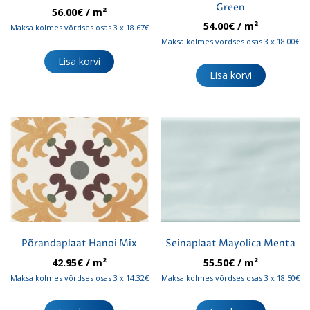
Green
56.00
€
/ m²
54.00
€
/ m²
Maksa kolmes võrdses osas 3 x 18.67€
Maksa kolmes võrdses osas 3 x 18.00€
Lisa korvi
Lisa korvi
Põrandaplaat Hanoi Mix
Seinaplaat Mayolica Menta
42.95
€
/ m²
55.50
€
/ m²
Maksa kolmes võrdses osas 3 x 14.32€
Maksa kolmes võrdses osas 3 x 18.50€