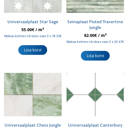
Universaalplaat Star Sage
Seinaplaat Fluted Travertino
Jungle
55.00
€
/ m²
62.00
€
/ m²
Maksa kolmes võrdses osas 3 x 18.33€
Maksa kolmes võrdses osas 3 x 20.67€
Lisa korvi
Lisa korvi
Universaalplaat Chess Jungle
Universaalplaat Canterbury