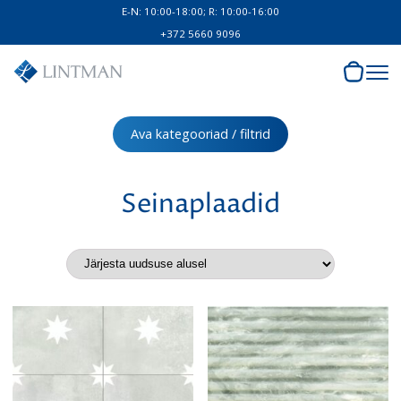
E-N: 10:00-18:00; R: 10:00-16:00
+372 5660 9096
Ava kategooriad / filtrid
Seinaplaadid