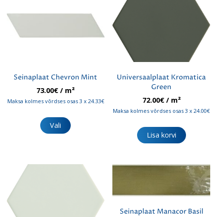
Seinaplaat Chevron Mint
Universaalplaat Kromatica
Green
73.00
€
/ m²
72.00
€
/ m²
Maksa kolmes võrdses osas 3 x 24.33€
Maksa kolmes võrdses osas 3 x 24.00€
Sellel
tootel
Vali
on
Lisa korvi
mitu
varianti.
Valikuid
saab
teha
tootelehel.
Seinaplaat Manacor Basil