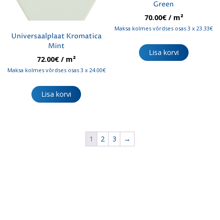
Green
70.00
€
/ m²
Maksa kolmes võrdses osas 3 x 23.33€
Universaalplaat Kromatica
Mint
Lisa korvi
72.00
€
/ m²
Maksa kolmes võrdses osas 3 x 24.00€
Lisa korvi
1
2
3
→