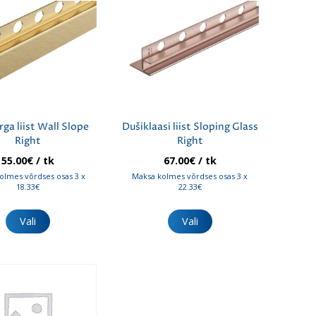
ga liist Wall Slope
Dušiklaasi liist Sloping Glass
Right
Right
55.00
€
/ tk
67.00
€
/ tk
olmes võrdses osas 3 x
Maksa kolmes võrdses osas 3 x
18.33€
22.33€
Sellel
Sellel
tootel
tootel
Vali
Vali
on
on
mitu
mitu
varianti.
varianti.
Valikuid
Valikuid
saab
saab
teha
teha
tootelehel.
tootelehel.