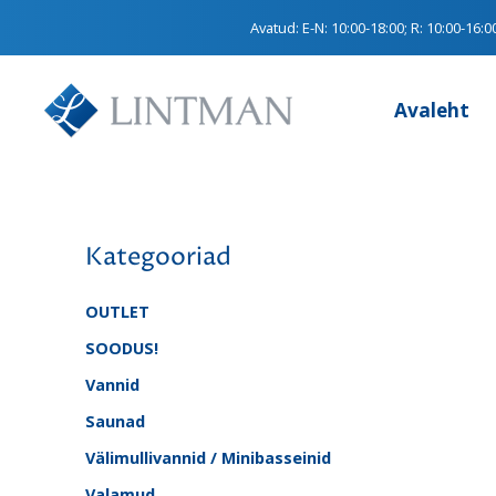
Avatud:
E-N: 10:00-18:00; R: 10:00-16:0
Avaleht
Kategooriad
OUTLET
SOODUS!
Vannid
Saunad
Välimullivannid / Minibasseinid
Valamud