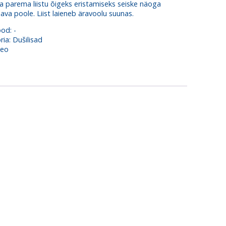
a parema liistu õigeks eristamiseks seiske näoga
ava poole. Liist laieneb äravoolu suunas.
ood:
-
ria:
Dušilisad
neo