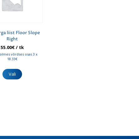
ga liist Floor Slope
Right
55.00
€
/ tk
olmes võrdses osas 3 x
18.33€
Sellel
tootel
Vali
on
mitu
varianti.
Valikuid
saab
teha
tootelehel.