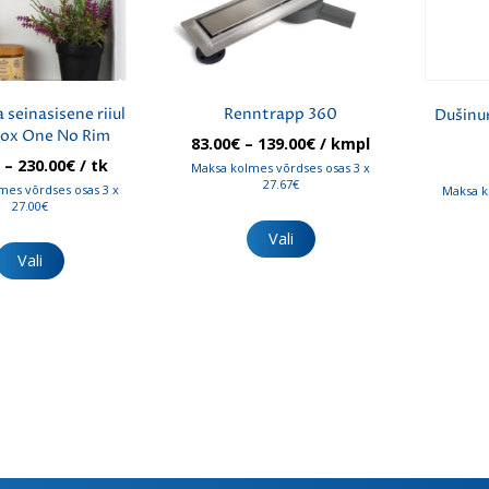
 seinasisene riiul
Renntrapp 360
Dušinur
ox One No Rim
Hinnavahemik:
83.00
€
–
139.00
€
/ kmpl
83.00€
Hinnavahemik:
€
–
230.00
€
/ tk
Maksa kolmes võrdses osas 3 x
kuni
81.00€
27.67€
mes võrdses osas 3 x
Maksa k
139.00€
kuni
27.00€
Sellel
230.00€
tootel
Sellel
Vali
on
tootel
Vali
mitu
on
varianti.
mitu
Valikuid
varianti.
saab
Valikuid
teha
saab
tootelehel.
teha
tootelehel.