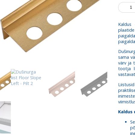
Dušinur
liist
Floor
Slope
Kaldus 
Left
plaati
kogus
paigalda
paigalda
Dušinurg
sama vär
värv ja 
tootja 
vastavat
Liistusi
praktili
inimeste
viimistlu
Kaldus 
Se
põ
in