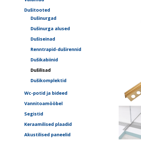
Dušitooted
Dušinurgad
Dušinurga alused
Dušiseinad
Renntrapid-duširennid
Dušikabiinid
Dušilisad
Dušikomplektid
Wc-potid ja bideed
Vannitoamööbel
Segistid
Keraamilised plaadid
Akustilised paneelid