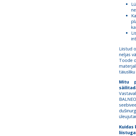
Lü
ne
Ka
pl
ka
Li
in
Liistud 
neljas v
Toode on
materjal
täiuslik
Mitu p
säilita
Vastava
BALNEO®
seebive
dušinu
üleujuta
Kuidas 
liistuga