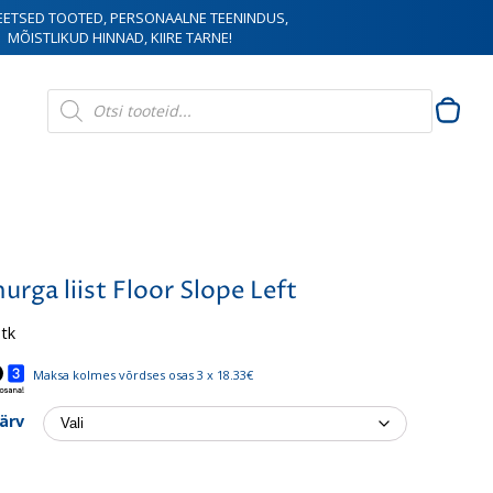
EETSED TOOTED, PERSONAALNE TEENINDUS,
MÕISTLIKUD HINNAD, KIIRE TARNE!
Products
search
urga liist Floor Slope Left
 tk
Maksa kolmes võrdses osas 3 x 18.33€
värv