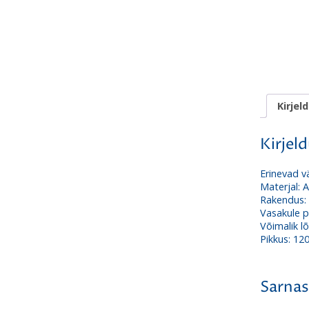
Kirjel
Kirjel
Erinevad v
Materjal: 
Rakendus:
Vasakule 
Võimalik l
Pikkus: 12
Sarnas