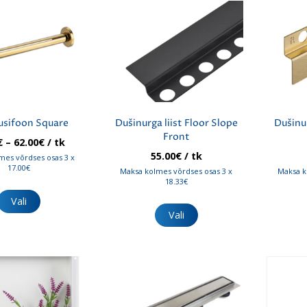
usifoon Square
Dušinurga liist Floor Slope
Dušinur
Front
Hinnavahemik:
€
–
62.00
€
/ tk
51.00€
55.00
€
/ tk
mes võrdses osas 3 x
kuni
17.00€
Maksa kolmes võrdses osas 3 x
Maksa k
62.00€
18.33€
Sellel
tootel
Sellel
Vali
on
tootel
Vali
mitu
on
varianti.
mitu
Valikuid
varianti.
saab
Valikuid
teha
saab
tootelehel.
teha
tootelehel.