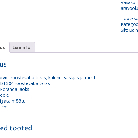
Vasaku j
äravoolu
Tootek
Kategoo
Silt:
Bal
dus
Lisainfo
dus
ärvid: roostevaba teras, kuldne, vaskjas ja must
AISI 304 roostevaba teras
 Põranda jaoks
poole
õigata mõõtu
0 cm
ed tooted