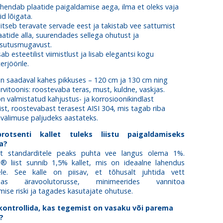
hendab plaatide paigaldamise aega, ilma et oleks vaja
id lõigata.
itseb teravate servade eest ja takistab vee sattumist
aatide alla, suurendades sellega ohutust ja
sutusmugavust.
sab esteetilist viimistlust ja lisab elegantsi kogu
terjöörile.
on saadaval kahes pikkuses – 120 cm ja 130 cm ning
ärvitoonis: roostevaba teras, must, kuldne, vaskjas.
 valmistatud kahjustus- ja korrosioonikindlast
ist, roostevabast terasest AISI 304, mis tagab riba
u välimuse paljudeks aastateks.
rotsenti kallet tuleks liistu paigaldamiseks
da?
lt standarditele peaks puhta vee langus olema 1%.
 liist sunnib 1,5% kallet, mis on ideaalne lahendus
ele. See kalle on piisav, et tõhusalt juhtida vett
rgas äravoolutorusse, minimeerides vannitoa
mise riski ja tagades kasutajate ohutuse.
kontrollida, kas tegemist on vasaku või parema
?