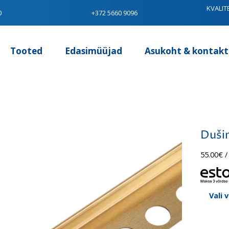
KVALIT
0
+372 5660 9096
Tooted
Edasimüüjad
Asukoht & kontakt
Dušin
55.00
€
/
Vali 