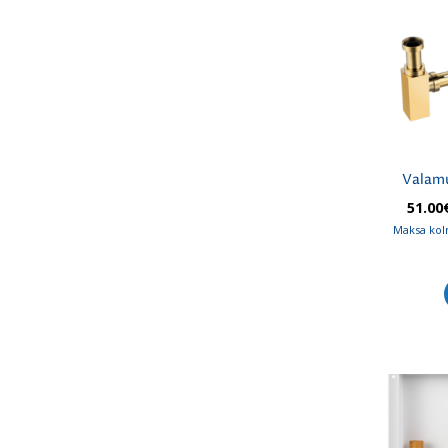
Valam
51.00
Maksa kol