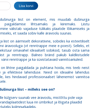
ga
Lisa korvi
dušinurga liist on element, mis muudab dušinurga
de paigaldamise lihtsamaks ja kiiremaks. Liistu
mine välistab vajaduse tülikaks plaatide lõikamiseks ja
miseks, et saada sobiv kalle äravoolu suunas.
a liist on äärmiselt dekoratiivne, sobides ka esteetiliselt
vi äravooluga (vt renntrappe meie e-poest). Selleks, et
tekstuur omavahel ideaalselt sobiksid, tasub osta sama
liist ja renntrapp. Balneo bränd pakub kaldliistudele
 värvi renntrappe ja ka süvistatavaid vannitoariiuleid.
d on lihtne paigaldada ja puhtana hoida, mis teeb neist
se ja efektiivse lahenduse. Need on ideaalne lahendus
le, kes hindavad professionaalset lähenemist vannitoa
sele.
dušinurga liist – milleks see on?
lle külgserv suunab vee äravoolu, mistõttu pole vaja
randaplaatidest luua nn ümbrikut ja lõigata plaadid
etuteks kolmnurkadeks.