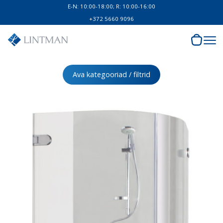
E-N: 10:00-18:00; R: 10:00-16:00
+372 5660 9096
Ava kategooriad / filtrid