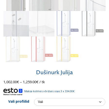
Dušinurk Julija
Hinnavahemik:
1,002.00
€
–
1,259.00
€
/ tk
1,002.00€
kuni
Maksa kolmes võrdses osas 3 x 334.00€
1,259.00€
Vali profiilid