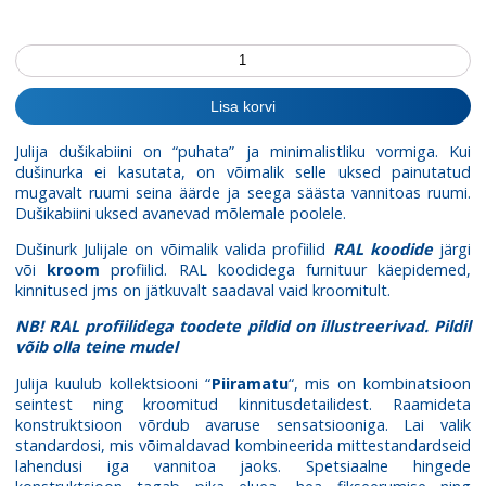
Dušinurk
Julija
kogus
Lisa korvi
Julija dušikabiini on “puhata” ja minimalistliku vormiga. Kui
dušinurka ei kasutata, on võimalik selle uksed painutatud
mugavalt ruumi seina äärde ja seega säästa vannitoas ruumi.
Dušikabiini uksed avanevad mõlemale poolele.
Dušinurk Julijale on võimalik valida profiilid
RAL koodide
järgi
või
kroom
profiilid. RAL koodidega furnituur käepidemed,
kinnitused jms on jätkuvalt saadaval vaid kroomitult.
NB! RAL profiilidega toodete pildid on illustreerivad. Pildil
võib olla teine mudel
Julija kuulub kollektsiooni “
Piiramatu
“, mis on kombinatsioon
seintest ning kroomitud kinnitusdetailidest. Raamideta
konstruktsioon võrdub avaruse sensatsiooniga. Lai valik
standardosi, mis võimaldavad kombineerida mittestandardseid
lahendusi iga vannitoa jaoks. Spetsiaalne hingede