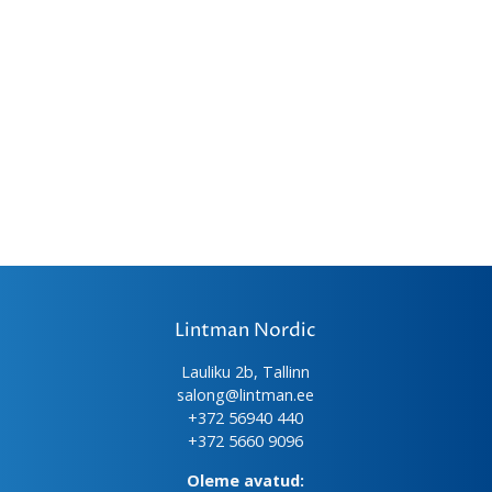
Lintman Nordic
Lauliku 2b, Tallinn
salong@lintman.ee
+372 56940 440
+372 5660 9096
Oleme avatud: