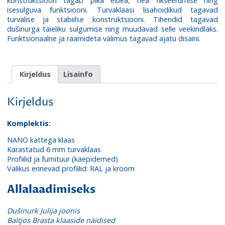
konstruktsioon tagab pika eluea, hea fikseerumise ning
isesulguva funktsiooni. Turvaklaasi lisahoidikud tagavad
turvalise ja stabiilse konstruktsiooni. Tihendid tagavad
dušinurga täieliku sulgumise ning muudavad selle veekindlaks.
Funktsionaalne ja raamideta välimus tagavad ajatu disaini.
Kirjeldus
Lisainfo
Kirjeldus
Komplektis:
NANO kattega klaas
Karastatud 6 mm turvaklaas
Profiilid ja furnituur (käepidemed)
Valikus erinevad profiilid: RAL ja kroom
Allalaadimiseks
Dušinurk Julija joonis
Baltjos Brasta klaaside näidised