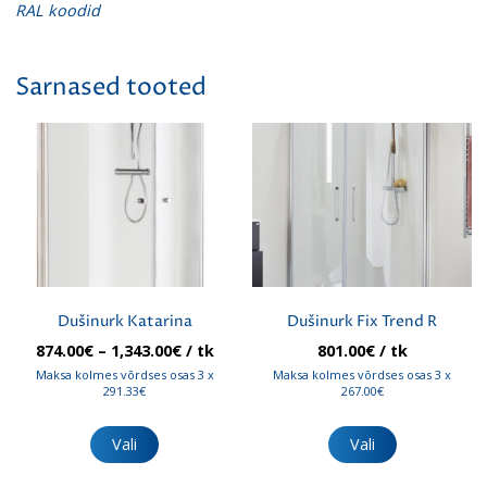
RAL koodid
Sarnased tooted
Dušinurk Katarina
Dušinurk Fix Trend R
Hinnavahemik:
874.00
€
–
1,343.00
€
/ tk
801.00
€
/ tk
874.00€
Maksa kolmes võrdses osas 3 x
Maksa kolmes võrdses osas 3 x
kuni
291.33€
267.00€
1,343.00€
Sellel
Sellel
tootel
tootel
Vali
Vali
on
on
mitu
mitu