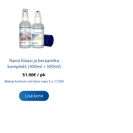
varianti.
varianti.
Valikuid
Valikuid
saab
saab
teha
teha
tootelehel.
tootelehel.
Nano klaasi ja keraamika
komplekt (100ml + 100ml)
51.00
€
/ pk
Maksa kolmes võrdses osas 3 x 17.00€
Lisa korvi