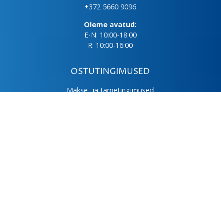
+372 5660 9096
Oleme avatud:
E-N: 10:00-18:00
R: 10:00-16:00
OSTUTINGIMUSED
Makse- ja tarnetingimused
Üld- ja ostutingimused
Privaatsuspoliitika
Kasutus- ja hooldusjuhendid
Järelmaks
LHV väikelaen
© 2026 Lintman Nordic OÜ
UPTODATE