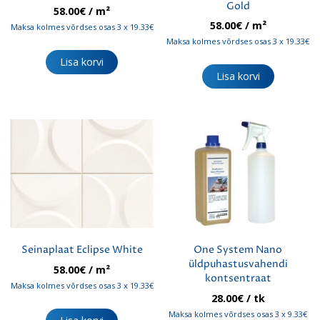
Gold
58.00
€
/ m²
58.00
€
/ m²
Maksa kolmes võrdses osas 3 x 19.33€
Maksa kolmes võrdses osas 3 x 19.33€
Lisa korvi
Lisa korvi
Seinaplaat Eclipse White
One System Nano
üldpuhastusvahendi
58.00
€
/ m²
kontsentraat
Maksa kolmes võrdses osas 3 x 19.33€
28.00
€
/ tk
Maksa kolmes võrdses osas 3 x 9.33€