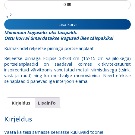
Seinaplaat
Eclipse
Black
2
m
kogus
Lisa korvi
Miinimum koguseks üks täispakk.
Ostu korral ümardatakse kogused üles täispakiks!
Külmakindel reljeefse pinnaga portselanplaat.
Reljeefse pinnaga Eclipse 33×33 cm (15×15 cm väljalõikega)
portselanplaadid on saadaval kolmes kiltkivitekstuurist
inspireeritud värvitoonis vanutatud metalli viimistlusega (tsink,
vask ja raud) ning ka mustvalge monovärvina. Need efektse
seinaplaadid panevad iga interjööri elama.
Kirjeldus
Lisainfo
Kirjeldus
Vaata ka teisi samasse seeriasse kuuluvaid toone!