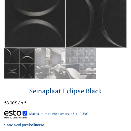
Seinaplaat Eclipse Black
58.00
€
/ m²
Maksa kolmes võrdses osas 3 x 19.33€
Saadaval järeltellimisel