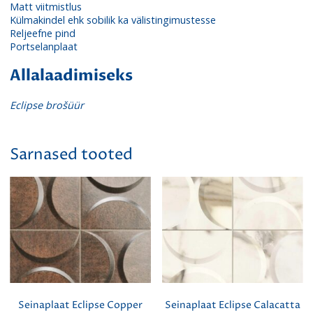
Matt viitmistlus
Külmakindel ehk sobilik ka välistingimustesse
Reljeefne pind
Portselanplaat
Allalaadimiseks
Eclipse brošüür
Sarnased tooted
Seinaplaat Eclipse Copper
Seinaplaat Eclipse Calacatta