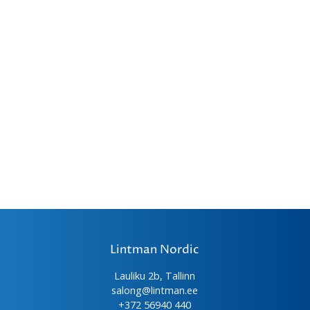
Lintman Nordic
Lauliku 2b, Tallinn
salong@lintman.ee
+372 56940 440