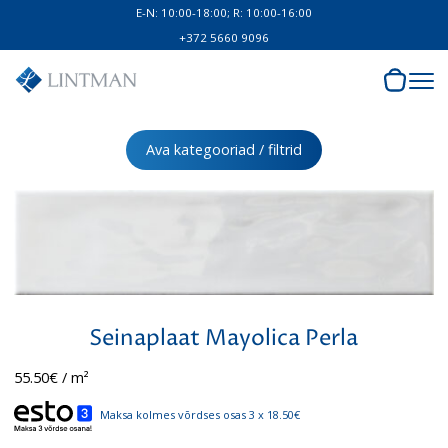
E-N: 10:00-18:00; R: 10:00-16:00
+372 5660 9096
Ava kategooriad / filtrid
Seinaplaat Mayolica Perla
55.50
€
/ m²
Maksa kolmes võrdses osas 3 x 18.50€