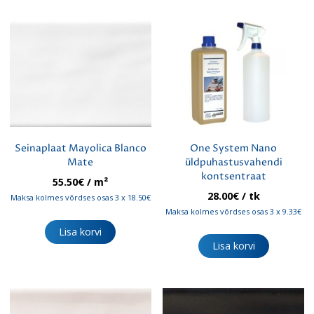
Seinaplaat Mayolica Blanco
One System Nano
Mate
üldpuhastusvahendi
kontsentraat
55.50
€
/ m²
28.00
€
/ tk
Maksa kolmes võrdses osas 3 x 18.50€
Maksa kolmes võrdses osas 3 x 9.33€
Lisa korvi
Lisa korvi