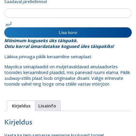
Saadaval järeltellimisel
Seinaplaat
Mayolica
Perla
2
m
kogus
Lisa korvi
Miinimum koguseks üks täispakk.
Ostu korral ümardatakse kogused üles täispakiks!
Läikiva pinnaga piklik keraamiline seinaplaat.
Mayolica seinaplaadid on muljetavaldavad ainulaadsetes
toonides keraamilised plaadid, mis panevad ruumi elama. Piklik
subway
-stiilis plaat loob originaalse disaini. Valige erinevate
toonide vahel ning looge oma stiilile vastav interjöör.
Kirjeldus
Lisainfo
Kirjeldus
Vaata ka teisi samasse seeriasse kuuluvaid toone!