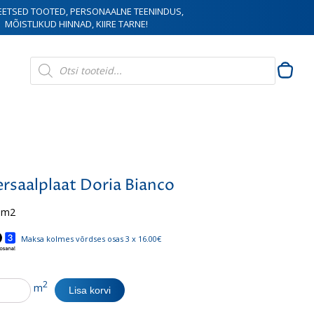
EETSED TOOTED, PERSONAALNE TEENINDUS,
MÕISTLIKUD HINNAD, KIIRE TARNE!
Products
search
rsaalplaat Doria Bianco
 m2
Maksa kolmes võrdses osas 3 x 16.00€
alplaat
2
m
Lisa korvi