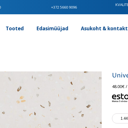
KVALIT
0
+372 5660 9096
Tooted
Edasimüüjad
Asukoht & kontakt
Unive
48.00
€
/
Universa
Doria
Bianco