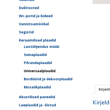
Dušitooted
Wc-potid ja bideed
Vannitoamööbel
Segistid
Keraamilised plaadid
Laotühjendus müük
Seinaplaadid
Põrandaplaadid
Universaalplaadid
Bordüürid ja dekoorplaadid
Mosaiikplaadid
Kirjel
Akustilised paneelid
Kirjel
Laeplaadid ja -liistud