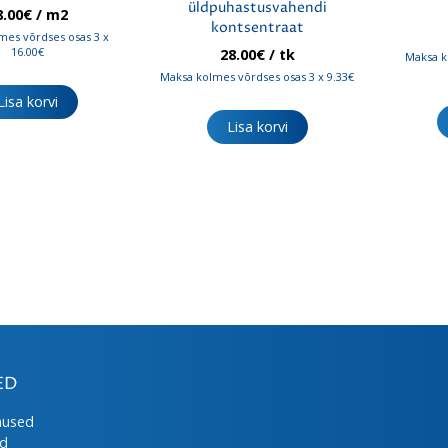
üldpuhastusvahendi
8.00
€
/ m2
kontsentraat
mes võrdses osas 3 x
16.00€
28.00
€
/ tk
Maksa k
Maksa kolmes võrdses osas 3 x 9.33€
Lisa korvi
Lisa korvi
ED
mused
ed