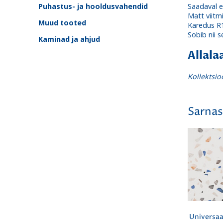
Puhastus- ja hooldusvahendid
Saadaval e
Matt viitmi
Muud tooted
Karedus R
Sobib nii s
Kaminad ja ahjud
Allala
Kollektsi
Sarnas
Universaa