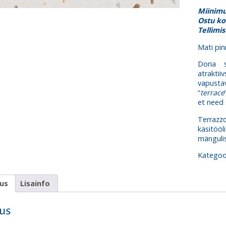
kogus
Miinimu
Ostu ko
Tellimi
Mati pin
Doria 
atraktii
vapusta
“
terrace
et need 
Terraz
käsitööl
mängulis
Kategoo
dus
Lisainfo
dus