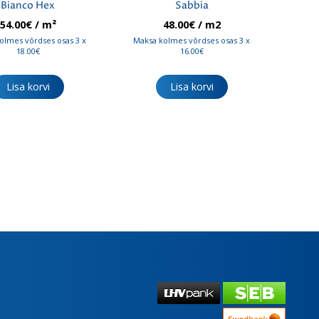
Bianco Hex
Sabbia
54.00
€
/ m²
48.00
€
/ m2
olmes võrdses osas 3 x
Maksa kolmes võrdses osas 3 x
18.00€
16.00€
Lisa korvi
Lisa korvi