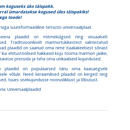
m koguseks üks täispakk.
rral ümardatakse kogused üles täispakiks!
sega toode!
naga suureformaadiline terrazzo universaalplaat.
seeria plaadid on mitmekülgsed ning visuaalselt
vsed. Traditsiooniliselt marmortükikestest valmistatud
vad plaadid on saanud oma nime itaaliakeelsest sõnast
” kui ehitustöölised hakkasid koju tooma marmori jääke,
savisse pressida ja teha oma unikaalseid kujundused.
zo plaadid on populaarsed tänu oma kaasaegsele
isele võlule. Need keraamilised plaadid on kerged ning
ed, tuues sisekujundusse nooruslikkust ja lõbusust.
ria:
Universaalplaadid