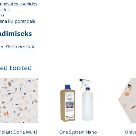
rinevates toonides
stlus
10
eina kui põrandale
adimiseks
oon Doria brošüür
ed tooted
lplaat Doria Multi
One System Nano
Unive