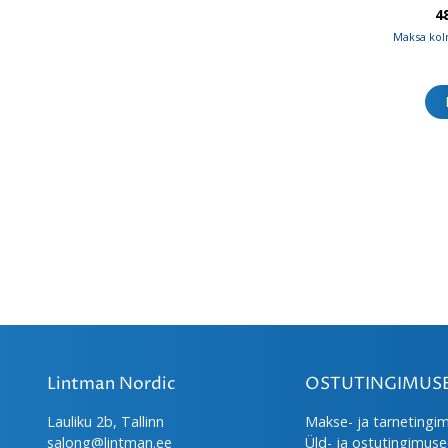
4
Maksa kol
Lintman Nordic
OSTUTINGIMUS
Lauliku 2b, Tallinn
Makse- ja tarnetingi
salong@lintman.ee
Üld- ja ostutingimus