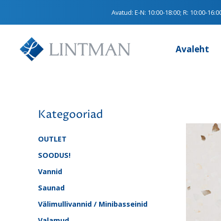
Avatud:
E-N: 10:00-18:00; R: 10:00-16:0
Avaleht
Kategooriad
OUTLET
SOODUS!
Vannid
Saunad
Välimullivannid / Minibasseinid
Valamud