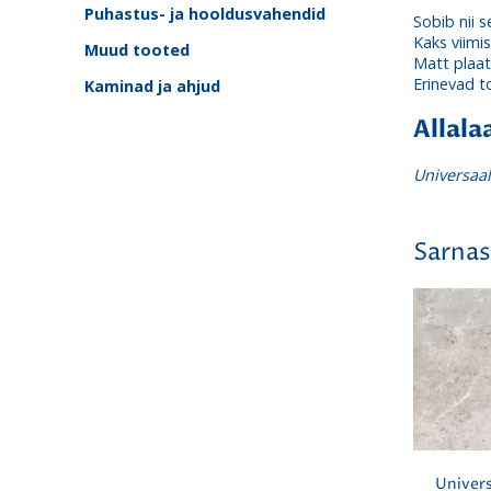
Puhastus- ja hooldusvahendid
Sobib nii s
Kaks viimis
Muud tooted
Matt plaat
Erinevad t
Kaminad ja ahjud
Allala
Universaal
Sarnas
Univers