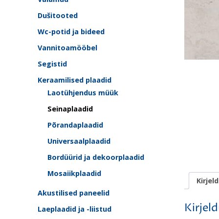
Dušitooted
Wc-potid ja bideed
Vannitoamööbel
Segistid
Keraamilised plaadid
Laotühjendus müük
Seinaplaadid
Põrandaplaadid
Universaalplaadid
Bordüürid ja dekoorplaadid
Mosaiikplaadid
Kirjel
Akustilised paneelid
Kirjel
Laeplaadid ja -liistud