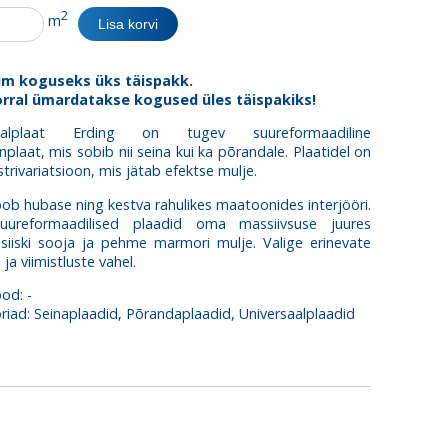
alplaat
2
m
Lisa korvi
um koguseks üks täispakk.
rral ümardatakse kogused üles täispakiks!
saalplaat Erding on tugev suureformaadiline
nplaat, mis sobib nii seina kui ka põrandale. Plaatidel on
trivariatsioon, mis jätab efektse mulje.
oob hubase ning kestva rahulikes maatoonides interjööri.
ureformaadilised plaadid oma massiivsuse juures
siiski sooja ja pehme marmori mulje. Valige erinevate
ja viimistluste vahel.
ood:
-
riad:
Seinaplaadid
,
Põrandaplaadid
,
Universaalplaadid