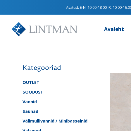
Avatud:
E-N: 10:00-18:00; R: 10:00-16:0
Avaleht
Kategooriad
OUTLET
SOODUS!
Vannid
Saunad
Välimullivannid / Minibasseinid
Valamud