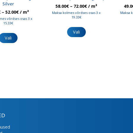
Silver
Hinnavahemik:
58.00
€
–
72.00
€
/ m²
49.0
58.00€
Hinnavahemik:
€
–
52.00
€
/ m²
Maksa kolmes võrdses osas 3 x
Maksa k
kuni
46.00€
19.33€
mes võrdses osas 3 x
72.00€
kuni
15.33€
Sellel
52.00€
tootel
Sellel
Vali
on
tootel
Vali
mitu
on
varianti.
mitu
Valikuid
varianti.
saab
Valikuid
teha
saab
tootelehel.
teha
tootelehel.
ED
mused