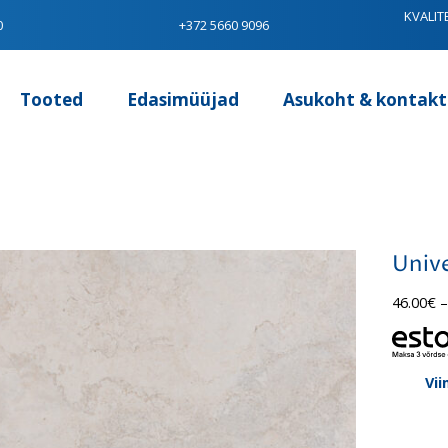
KVALIT
0
+372 5660 9096
Tooted
Edasimüüjad
Asukoht & kontakt
Unive
46.00
€
–
Vii