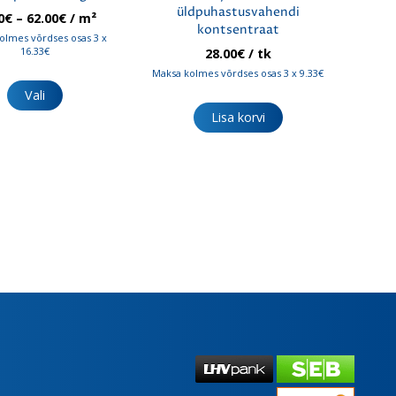
üldpuhastusvahendi
Hinnavahemik:
0
€
–
62.00
€
/ m²
kontsentraat
49.00€
olmes võrdses osas 3 x
kuni
16.33€
28.00
€
/ tk
62.00€
Sellel
Maksa kolmes võrdses osas 3 x 9.33€
tootel
Vali
on
Lisa korvi
mitu
varianti.
Valikuid
saab
teha
tootelehel.