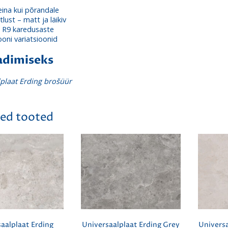
eina kui põrandale
tlust – matt ja läikiv
 R9 karedusaste
ooni variatsioonid
adimiseks
plaat Erding brošüür
ed tooted
aalplaat Erding
Universaalplaat Erding Grey
Universa