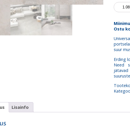
Universa
Erding
Pearl
kogus
Miinim
Ostu ko
Univer
portsela
suur mus
Erding l
Need su
jätavad 
suuruste 
Tootek
Kategoo
dus
Lisainfo
dus