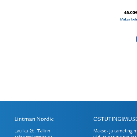
46.00
Maksa kol
Lintman Nordic
OSTUTINGIMUS
Lauliku 2b, Tallinn
Makse- ja tarnetingi