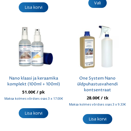
tootel
Vali
Lisa korvi
on
mitu
varianti.
Valikuid
saab
teha
tootelehel.
Nano klaasi ja keraamika
One System Nano
komplekt (100ml + 100ml)
üldpuhastusvahendi
kontsentraat
51.00
€
/ pk
28.00
€
/ tk
Maksa kolmes võrdses osas 3 x 17.00€
Maksa kolmes võrdses osas 3 x 9.33€
Lisa korvi
Lisa korvi