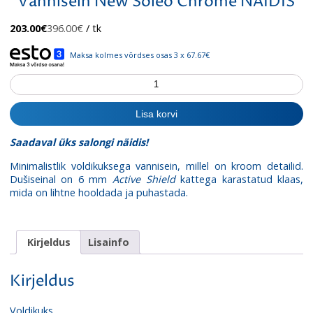
Vannisein New Soleo Chrome NÄIDIS
Algne
Praegune
203.00
€
396.00
€
/ tk
hind
hind
oli:
on:
Maksa kolmes võrdses osas 3 x 67.67€
396.00€.
203.00€.
Vannisein
New
Soleo
Lisa korvi
Chrome
NÄIDIS
Saadaval üks salongi näidis!
kogus
Minimalistlik voldikuksega vannisein, millel on kroom detailid.
Dušiseinal on 6 mm
Active Shield
kattega karastatud klaas,
mida on lihtne hooldada ja puhastada.
Kirjeldus
Lisainfo
Kirjeldus
Voldikuks