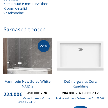
Karastatud 6 mm turvaklaas
Kroom detailid
Vasakpoolne
Sarnased tooted
-55%
Vannisein New Soleo White
Dušinurga alus Cora
NÄIDIS
Kandiline
Algne
Praegune
Hinnavah
224.00
€
498.00
€
/ tk
204.00
€
–
438.00
€
/ tk
hind
hind
204.00€
Maksa kolmes võrdses
Maksa kolmes võrdses osas 3 x 68.00€
oli:
on:
kuni
osas 3 x 74.67€
Sellel
498.00€.
224.00€.
438.00€