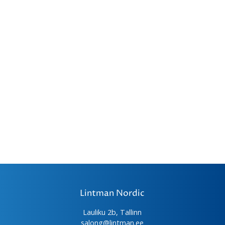
Lintman Nordic
Lauliku 2b, Tallinn
salong@lintman.ee