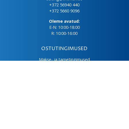
+372 56940 440
+372 5660 9096
Oleme avatud:
E-N: 10:00-18:00
R: 10:00-16:00
OSTUTINGIMUSED
Makse- ja tarnetingimused
Üld- ja ostutingimused
Privaatsuspoliitika
Kasutus- ja hooldusjuhendid
Järelmaks
LHV väikelaen
© 2026 Lintman Nordic OÜ