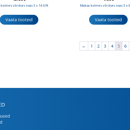
kolmes võrdses osas 3 x 14.67€
Maksa kolmes võrdses osas 3 x 
Vaata tooteid
Vaata tooteid
←
1
2
3
4
5
6
ED
mused
ed