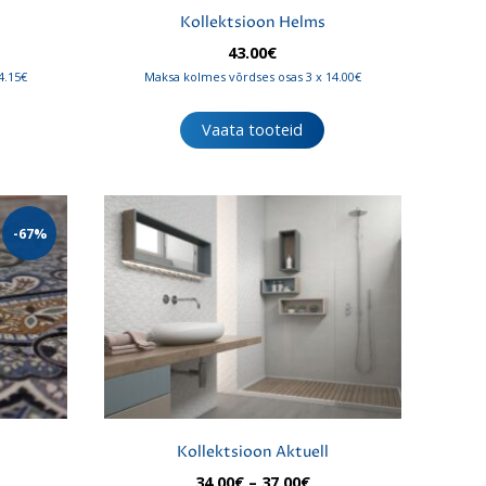
Kollektsioon Helms
43.00
€
4.15€
Maksa kolmes võrdses osas 3 x 14.00€
Vaata tooteid
-67%
Kollektsioon Aktuell
Hinnavahemik:
34.00
€
–
37.00
€