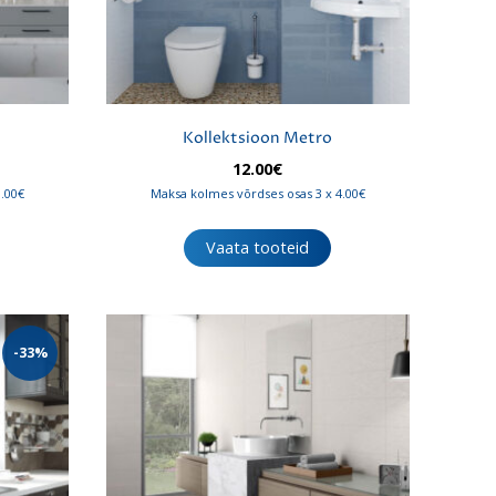
Kollektsioon Metro
navahemik:
12.00
€
0€
0.00€
Maksa kolmes võrdses osas 3 x 4.00€
i
00€
Vaata tooteid
-33%