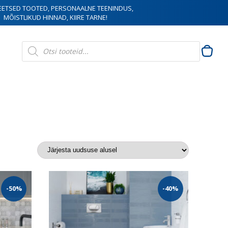
EETSED TOOTED, PERSONAALNE TEENINDUS,
MÕISTLIKUD HINNAD, KIIRE TARNE!
Products
search
-50%
-40%