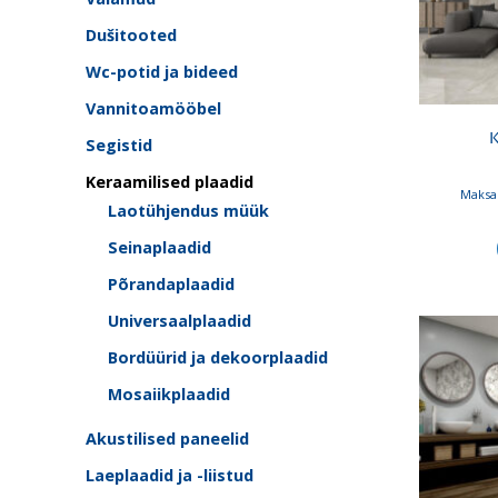
Dušitooted
Wc-potid ja bideed
Vannitoamööbel
K
Segistid
Keraamilised plaadid
Maksa 
Laotühjendus müük
Seinaplaadid
Põrandaplaadid
Universaalplaadid
Bordüürid ja dekoorplaadid
Mosaiikplaadid
Akustilised paneelid
Laeplaadid ja -liistud