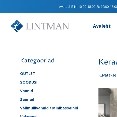
Avatud:
E-N: 10:00-18:00; R: 10:00-16:0
Avaleht
Kategooriad
Kera
OUTLET
Kuvatakse 
SOODUS!
Vannid
Saunad
Välimullivannid / Minibasseinid
Valamud