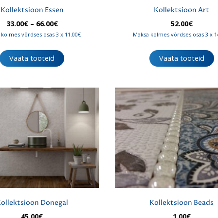
Kollektsioon Essen
Kollektsioon Art
Hinnavahemik:
33.00
€
–
66.00
€
52.00
€
33.00€
kolmes võrdses osas 3 x 11.00€
Maksa kolmes võrdses osas 3 x 1
kuni
66.00€
Vaata tooteid
Vaata tooteid
ollektsioon Donegal
Kollektsioon Beads
45.00
€
1.00
€