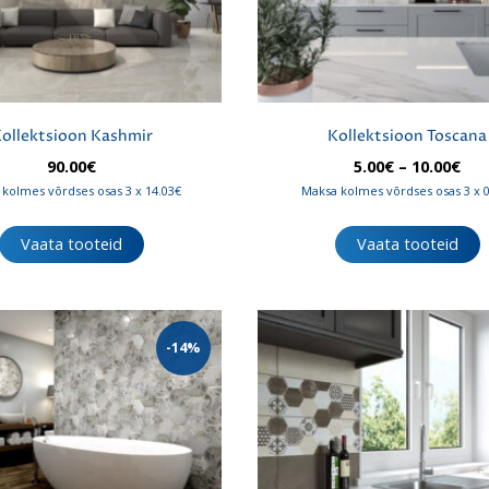
ollektsioon Kashmir
Kollektsioon Toscana
Hin
90.00
€
5.00
€
–
10.00
€
5.0
kolmes võrdses osas 3 x 14.03€
Maksa kolmes võrdses osas 3 x 
kun
10.
Vaata tooteid
Vaata tooteid
-14%