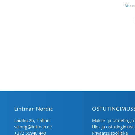
Maksa 
Lintman Nordic
OSTUTINGIMUS
Lauliku 2b, Tallinn
Makse- ja tarnetingi
salong@lintman.ee
Üld- ja ostutingimus
+372 56940 440
Privaatsuspoliitika