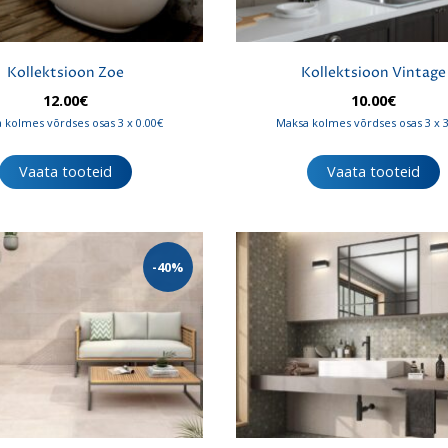
Kollektsioon Zoe
Kollektsioon Vintage
12.00
€
10.00
€
 kolmes võrdses osas 3 x 0.00€
Maksa kolmes võrdses osas 3 x 
Vaata tooteid
Vaata tooteid
-40%