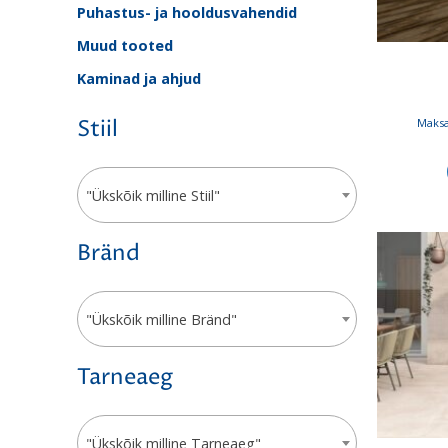
Puhastus- ja hooldusvahendid
Muud tooted
Kaminad ja ahjud
Maksa
Stiil
"Ükskõik milline Stiil"
Bränd
"Ükskõik milline Bränd"
Tarneaeg
"Ükskõik milline Tarneaeg"