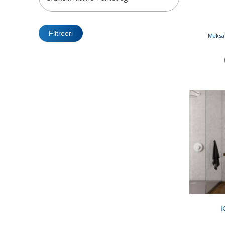
Filtreeri
Maksa 
K