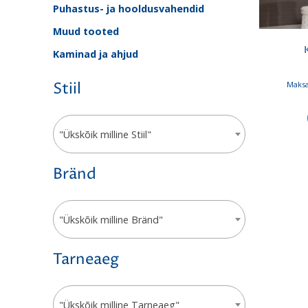
Puhastus- ja hooldusvahendid
Muud tooted
Kaminad ja ahjud
Maksa
Stiil
"Ükskõik milline Stiil"
Bränd
"Ükskõik milline Bränd"
Tarneaeg
"Ükskõik milline Tarneaeg"