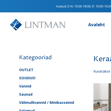
Avatud:
E-N: 10:00-18:00; R: 10:00-16:0
Avaleht
Kategooriad
Kera
OUTLET
Kuvatakse 
SOODUS!
Vannid
Saunad
Välimullivannid / Minibasseinid
Valamud