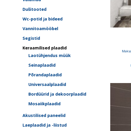
Dušitooted
Wc-potid ja bideed
Vannitoamööbel
Segistid
Keraamilised plaadid
Maksa
Laotühjendus müük
Seinaplaadid
Põrandaplaadid
Universaalplaadid
Bordüürid ja dekoorplaadid
Mosaiikplaadid
Akustilised paneelid
Laeplaadid ja -liistud