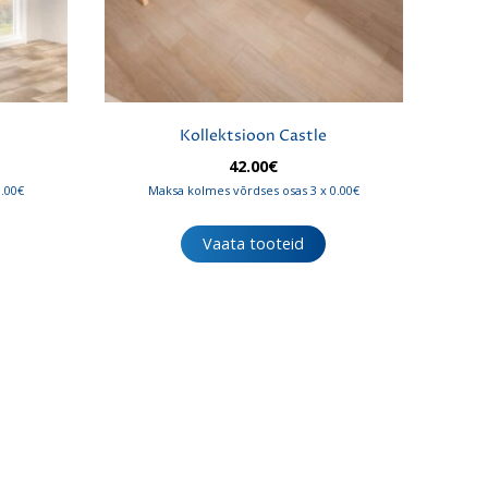
Kollektsioon Castle
42.00
€
0.00€
Maksa kolmes võrdses osas 3 x 0.00€
Vaata tooteid