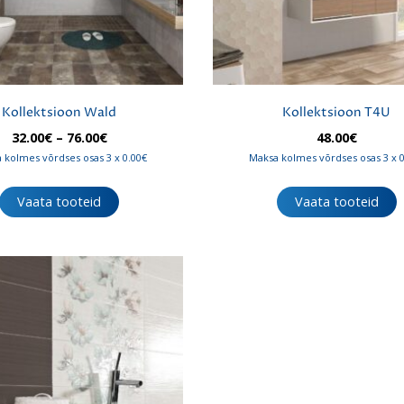
Kollektsioon Wald
Kollektsioon T4U
Hinnavahemik:
32.00
€
–
76.00
€
48.00
€
32.00€
 kolmes võrdses osas 3 x 0.00€
Maksa kolmes võrdses osas 3 x 
kuni
76.00€
Vaata tooteid
Vaata tooteid