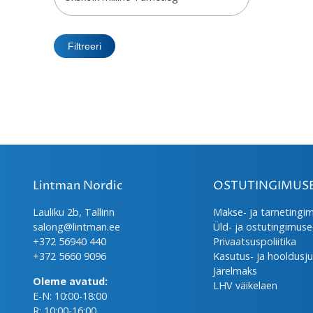
Filtreeri
Lintman Nordic
OSTUTINGIMUS
Lauliku 2b, Tallinn
Makse- ja tarnetingi
salong@lintman.ee
Üld- ja ostutingimus
+372 56940 440
Privaatsuspoliitika
+372 5660 9096
Kasutus- ja hooldusj
Järelmaks
Oleme avatud:
LHV väikelaen
E-N: 10:00-18:00
R: 10:00-16:00