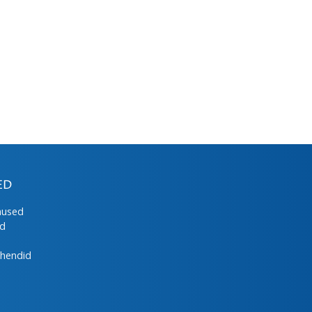
ED
mused
ed
uhendid