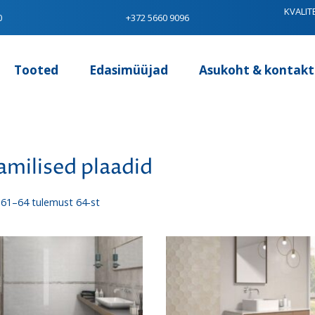
KVALIT
0
+372 5660 9096
Tooted
Edasimüüjad
Asukoht & kontakt
amilised plaadid
Sorditud
61–64 tulemust 64-st
uusimate
järgi