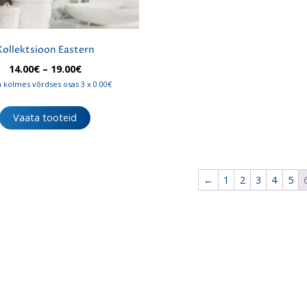
Kollektsioon Eastern
Hinnavahemik:
14.00
€
–
19.00
€
14.00€
 kolmes võrdses osas 3 x 0.00€
kuni
19.00€
Vaata tooteid
←
1
2
3
4
5