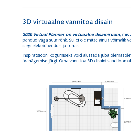
3D virtuaalne vannitoa disain
2020 Virtual Planner on virtuaalne disainiruum,
mis a
pandud väga suur rõhk. Sul ei ole mitte ainult võimalik v
isegi elektriühendusi ja torusi.
Inspiratsiooni kogumiseks võid alustada juba olemasole
äranägemise järgi. Oma vannitoa 3D disaini saad loomuliku