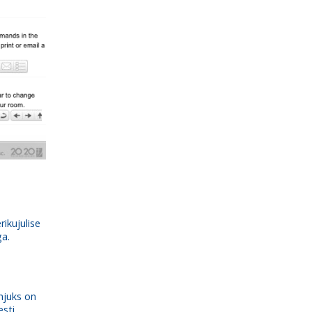
ikujulise
a.
hjuks on
esti