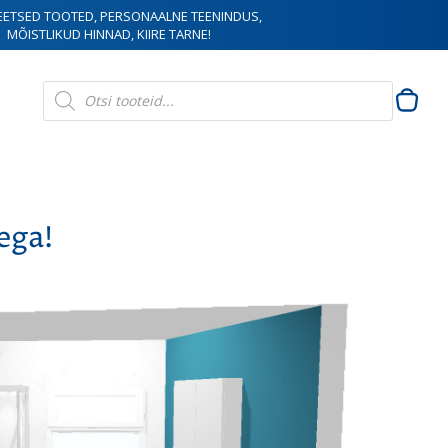
EETSED TOOTED, PERSONAALNE TEENINDUS,
MÕISTLIKUD HINNAD, KIIRE TARNE!
Products
search
ega!