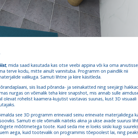
a
ist
, mida saad kasutada kas otse veebi appina või ka oma arvutisse
oma terve kodu, mitte ainult vannituba. Programm on paindlik nii
rjalide valikuga. Samuti lihtne ja kiire käsitleda.
randaplaani, siis lisad põranda- ja seinakatted ning seejärgi hakka
remas nurgas on võimalik teha kiire snapshot, mis annab sulle aimdus
il olevat rohelist kaamera-kujutist vastavas suunas, kust 3D visuaali
utajaks.
õimalda see 3D programm erinevaid seinu erinevate materjalidega ka
sooviks. Samuti ei ole võimalik näiteks akna ja ukse avade suurusi lih
 õigete mõõtmetega toote. Kuid seda me ei loeks siiski kuigi suurek
kauem aega, kuid tootevalik on programmis tõepoolest lai, ning peak