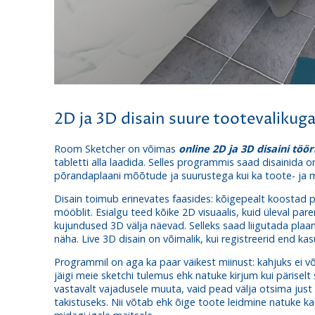
2D ja 3D disain suure tootevalikug
Room Sketcher
on võimas
online 2D ja 3D disaini tööri
tabletti alla laadida. Selles programmis saad disainida 
põrandaplaani mõõtude ja suurustega kui ka toote- ja mate
Disain toimub erinevates faasides: kõigepealt koostad põ
mööblit. Esialgu teed kõike 2D visuaalis, kuid üleval pa
kujundused 3D välja näevad. Selleks saad liigutada plaan
näha. Live 3D disain on võimalik, kui registreerid end kas
Programmil on aga ka paar väikest miinust: kahjuks ei v
jäigi meie sketchi tulemus ehk natuke kirjum kui päriselt 
vastavalt vajadusele muuta, vaid pead välja otsima just
takistuseks. Nii võtab ehk õige toote leidmine natuke 