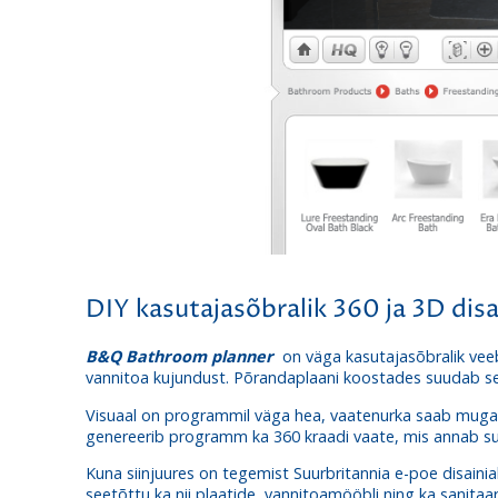
DIY kasutajasõbralik 360 ja 3D disa
B&Q Bathroom planner
on väga kasutajasõbralik veeb
vannitoa kujundust. Põrandaplaani koostades suudab s
Visuaal on programmil väga hea, vaatenurka saab mugaval
genereerib programm ka 360 kraadi vaate, mis annab sul
Kuna siinjuures on tegemist Suurbritannia e-poe disainiab
seetõttu ka nii plaatide, vannitoamööbli ning ka sanitaar