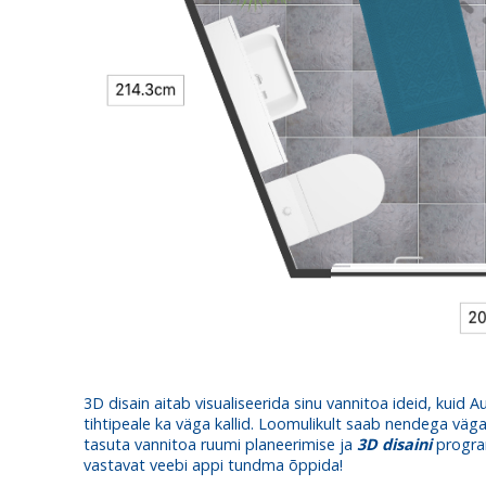
3D disain aitab visualiseerida sinu vannitoa ideid, kui
tihtipeale ka väga kallid. Loomulikult saab nendega vä
tasuta vannitoa ruumi planeerimise ja
3D disaini
program
vastavat veebi appi tundma õppida!