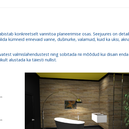
bistab konkreetselt vannitoa planeerimise osas. Seejuures on detail
alida kümneid erinevaid vanne, dušinurke, valamuid, kuid ka uksi, akn
vatest valmislahendustest ning sobitada nii mõõdud kui disain enda
lt alustada ka täiesti nullist.