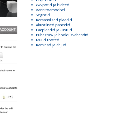
Wc-potid ja bideed
Vannitoamööbel
Segistid
Keraamilised plaadid
Akustilised paneelid
Laeplaadid ja -liistud
Puhastus- ja hooldusvahendid
Muud tooted
Kaminad ja ahjud