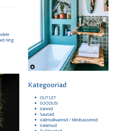
idele
aid ning
Kategooriad
OUTLET
SOODUS!
Vannid
Saunad
Välimullivannid / Minibasseinid
Valamud
Dušitooted