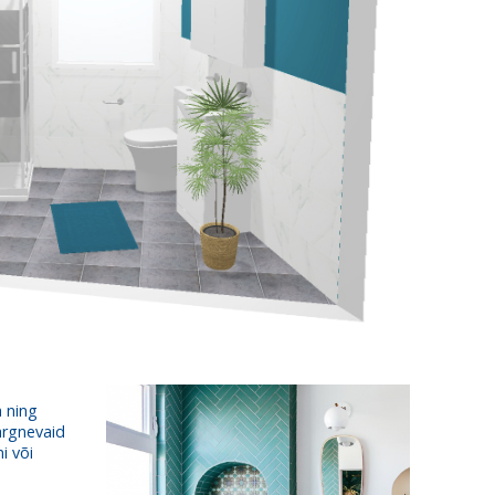
a ning
ärgnevaid
i või