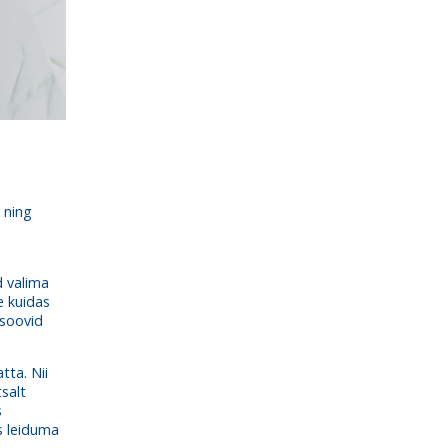
 ning
d valima
e kuidas
 soovid
tta. Nii
tsalt
s
s leiduma