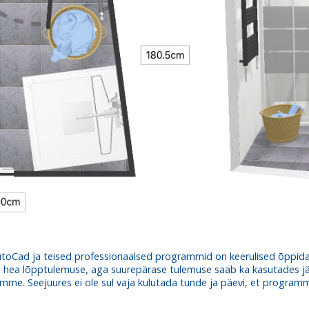
d AutoCad ja teised professionaalsed programmid on keerulised õppid
ga hea lõpptulemuse, aga suurepärase tulemuse saab ka kasutades j
me. Seejuures ei ole sul vaja kulutada tunde ja päevi, et programm