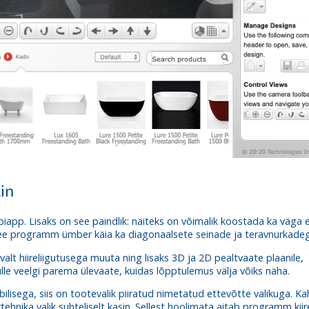
in
iapp. Lisaks on see paindlik: näiteks on võimalik koostada ka väga er
ee programm ümber käia ka diagonaalsete seinade ja teravnurkadeg
t hiireliigutusega muuta ning lisaks 3D ja 2D pealtvaate plaanile,
le veelgi parema ülevaate, kuidas lõpptulemus välja võiks näha.
ilisega, siis on tootevalik piiratud nimetatud ettevõtte valikuga. Ka
tehnika valik suhteliselt kasin. Sellest hoolimata aitab programm kiir