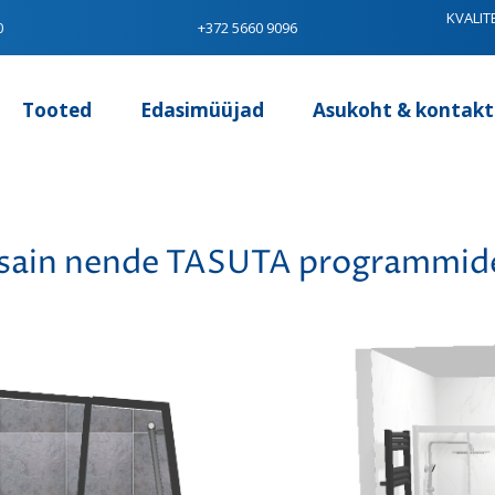
KVALIT
0
+372 5660 9096
Tooted
Edasimüüjad
Asukoht & kontakt
disain nende TASUTA programmid