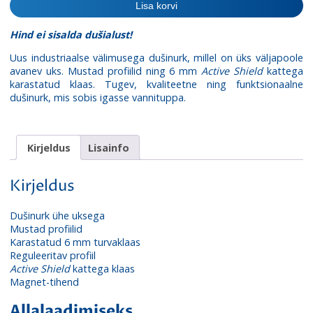
Lisa korvi
Black
R55
Hind ei sisalda dušialust!
kogus
Uus industriaalse välimusega dušinurk, millel on üks väljapoole
avanev uks. Mustad profiilid ning 6 mm
Active Shield
kattega
karastatud klaas. Tugev, kvaliteetne ning funktsionaalne
dušinurk, mis sobis igasse vannituppa.
Kirjeldus
Lisainfo
Kirjeldus
Dušinurk ühe uksega
Mustad profiilid
Karastatud 6 mm turvaklaas
Reguleeritav profiil
Active Shield
kattega klaas
Magnet-tihend
Allalaadimiseks