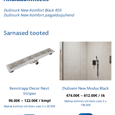
Dušinurk New Komfort Black R55
Dušinurk New Komfort paigaldusjuhend
Sarnased tooted
Renntrapp Decor Next
Dušisein New Modus Black
Stripes
Hinnavah
474.00
€
–
612.00
€
/ tk
474.00€
Hinnavahemik:
90.00
€
–
122.00
€
/ kmpl
Maksa kolmes võrdses osas 3 x
kuni
90.00€
158.00€
Maksa kolmes võrdses osas 3 x 30.00€
612.00€
kuni
Sellel
Sellel
122.00€