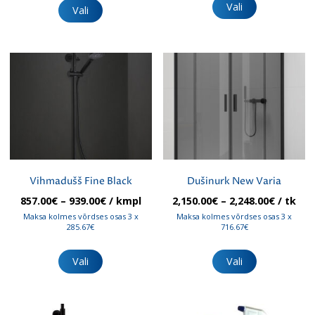
tootel
Vali
tootel
Vali
on
on
mitu
mitu
varianti.
varianti.
Valikuid
Valikuid
saab
saab
teha
teha
tootelehel.
tootelehel.
Vihmadušš Fine Black
Dušinurk New Varia
Hinnavahemik:
Hinnav
857.00
€
–
939.00
€
/ kmpl
2,150.00
€
–
2,248.00
€
/ tk
857.00€
2,150.00
Maksa kolmes võrdses osas 3 x
Maksa kolmes võrdses osas 3 x
kuni
kuni
285.67€
716.67€
939.00€
2,248.00
Sellel
Sellel
tootel
tootel
Vali
Vali
on
on
mitu
mitu
varianti.
varianti.
Valikuid
Valikuid