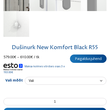
Dušinurk New Komfort Black R55
Hinnavahemik:
579.00
€
–
610.00
€
/ tk
Paigaldusjuhend
579.00€
kuni
Maksa kolmes võrdses osas 3 x
610.00€
193.00€
Vali mõõt
Dušinurk
New
Komfort