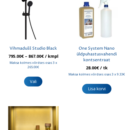
saab
saab
teha
teha
tootelehel.
tootelehel.
Vihmadušš Studio Black
One System Nano
üldpuhastusvahendi
Hinnavahemik:
795.00
€
–
867.00
€
/ kmpl
kontsentraat
795.00€
Maksa kolmes võrdses osas 3 x
kuni
265.00€
28.00
€
/ tk
867.00€
Sellel
Maksa kolmes võrdses osas 3 x 9.33€
tootel
Vali
on
Lisa korvi
mitu
varianti.
Valikuid
saab
teha
tootelehel.