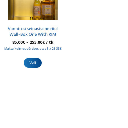
Vannitoa seinasisene riiul
Wall-Box One With RIM
Hinnavahemik:
85.00
€
–
255.00
€
/ tk
85.00€
Maksa kolmes võrdses osas 3 x 28.33€
kuni
Sellel
255.00€
tootel
Vali
on
mitu
varianti.
Valikuid
saab
teha
tootelehel.