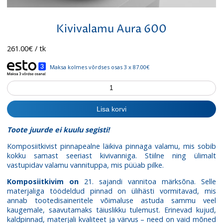
Kivivalamu Aura 600
261.00
€
/ tk
Maksa kolmes võrdses osas 3 x 87.00€
Kivivalamu
Aura
600
Lisa korvi
kogus
Toote juurde ei kuulu segisti!
Komposiitkivist
pinnapealne läikiva
pinnaga valamu, mis sobib
kokku samast seeriast kivivanniga. Stiilne ning ülimalt
vastupidav valamu vannituppa, mis püüab pilke.
Komposiitkivim on
21. sajandi vannitoa märksõna. Selle
materjaliga töödeldud pinnad on ülihästi vormitavad, mis
annab tootedisaineritele võimaluse astuda sammu veel
kaugemale, saavutamaks täiuslikku tulemust. Erinevad kujud,
kaldpinnad, materjali kvaliteet ja värvus – need on vaid mõned