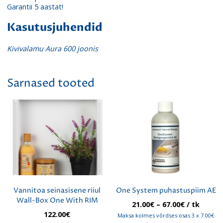
Garantii 5 aastat!
Kasutusjuhendid
Kivivalamu Aura 600 joonis
Sarnased tooted
Vannitoa seinasisene riiul
One System puhastuspiim AE
Wall-Box One With RIM
Hinnavahe
21.00
€
–
67.00
€
/ tk
21.00€
122.00
€
Maksa kolmes võrdses osas 3 x 7.00€
kuni