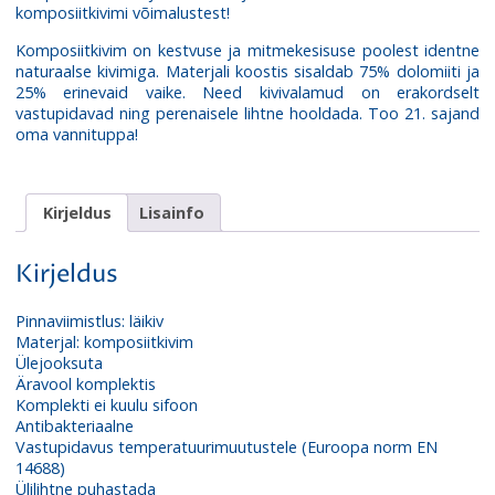
komposiitkivimi võimalustest!
Komposiitkivim on kestvuse ja mitmekesisuse poolest identne
naturaalse kivimiga. Materjali koostis sisaldab 75% dolomiiti ja
25% erinevaid vaike. Need kivivalamud on erakordselt
vastupidavad ning perenaisele lihtne hooldada. Too 21. sajand
oma vannituppa!
Kirjeldus
Lisainfo
Kirjeldus
Pinnaviimistlus: läikiv
Materjal: komposiitkivim
Ülej
ooksuta
Äravool komplektis
Komplekti ei kuulu sifoon
Antibakteriaalne
Vastupidavus temperatuurimuutustele (Euroopa norm EN
14688)
Ülilihtne puhastada