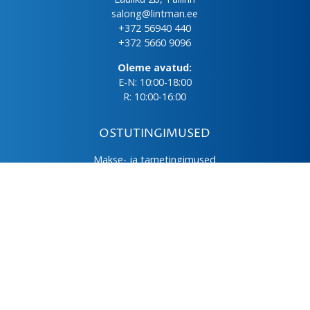
salong@lintman.ee
+372 56940 440
+372 5660 9096
Oleme avatud:
E-N: 10:00-18:00
R: 10:00-16:00
OSTUTINGIMUSED
Makse- ja tarnetingimused
Üld- ja ostutingimused
Privaatsuspoliitika
Kasutus- ja hooldusjuhendid
Järelmaks
LHV väikelaen