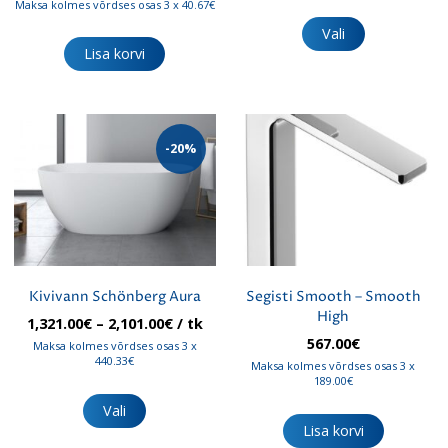
Maksa kolmes võrdses osas 3 x 40.67€
Sellel
67.00€
tootel
Vali
on
Lisa korvi
mitu
varianti.
Valikuid
saab
teha
-20%
tootelehel.
Kivivann Schönberg Aura
Segisti Smooth – Smooth
High
Hinnavahemik:
1,321.00
€
–
2,101.00
€
/ tk
1,321.00€
567.00
€
Maksa kolmes võrdses osas 3 x
kuni
440.33€
Maksa kolmes võrdses osas 3 x
2,101.00€
189.00€
Sellel
tootel
Vali
on
Lisa korvi
mitu