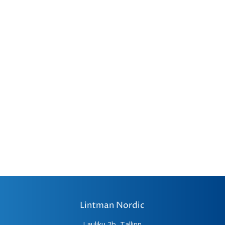
varianti.
Valikuid
saab
teha
tootelehel.
Lintman Nordic
Lauliku 2b, Tallinn