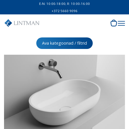
E-N: 10:00-18:00; R: 10:00-16:00
+372 5660 9096
Ava kategooriad / filtrid