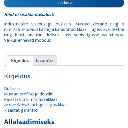
Lisa korvi
Black
Framed
Hind ei sisalda dušialust!
kogus
Industriaalse välimusega dušisein. Mustad detailid ning 8
mm
Active Shield
kattega karastatud klaas. Tugev, kvaliteetne
ning funktsionaalne dušisein, mis sobis igasse vannituppa.
Valikus erinevad mõõdud.
Kirjeldus
Lisainfo
Kirjeldus
Dušisein
Mustad profiilid ja detailid
Karastatud 8 mm turvaklaas
Active Shield
kattega kirgas klaas
7 aastat garantiid
Allalaadimiseks