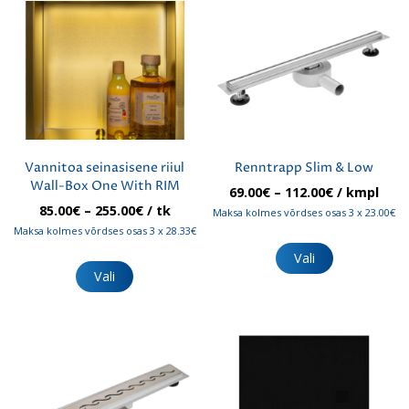
Valikuid
teha
saab
tootelehel.
teha
tootelehel.
Vannitoa seinasisene riiul
Renntrapp Slim & Low
Wall-Box One With RIM
Hinnavahem
69.00
€
–
112.00
€
/ kmpl
69.00€
Hinnavahemik:
85.00
€
–
255.00
€
/ tk
Maksa kolmes võrdses osas 3 x 23.00€
kuni
85.00€
Maksa kolmes võrdses osas 3 x 28.33€
Sellel
112.00€
kuni
tootel
Sellel
Vali
255.00€
on
tootel
Vali
mitu
on
varianti.
mitu
Valikuid
varianti.
saab
Valikuid
teha
saab
tootelehel.
teha
tootelehel.