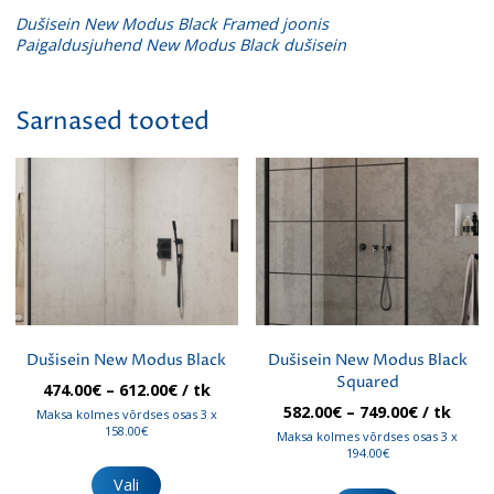
Dušisein New Modus Black Framed joonis
Paigaldusjuhend New Modus Black dušisein
Sarnased tooted
Dušisein New Modus Black
Dušisein New Modus Black
Squared
Hinnavahemik:
474.00
€
–
612.00
€
/ tk
474.00€
Hinnavah
582.00
€
–
749.00
€
/ tk
Maksa kolmes võrdses osas 3 x
kuni
582.00€
158.00€
Maksa kolmes võrdses osas 3 x
612.00€
kuni
194.00€
Sellel
749.00€
tootel
Sellel
Vali