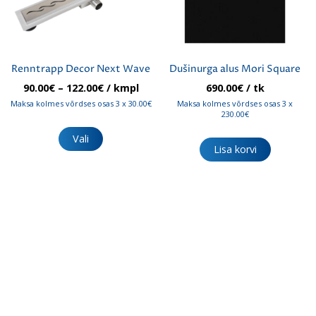
Renntrapp Decor Next Wave
Dušinurga alus Mori Square
Hinnavahemik:
90.00
€
–
122.00
€
/ kmpl
690.00
€
/ tk
90.00€
Maksa kolmes võrdses osas 3 x 30.00€
Maksa kolmes võrdses osas 3 x
kuni
230.00€
Sellel
122.00€
tootel
Vali
Lisa korvi
on
mitu
varianti.
Valikuid
saab
teha
tootelehel.