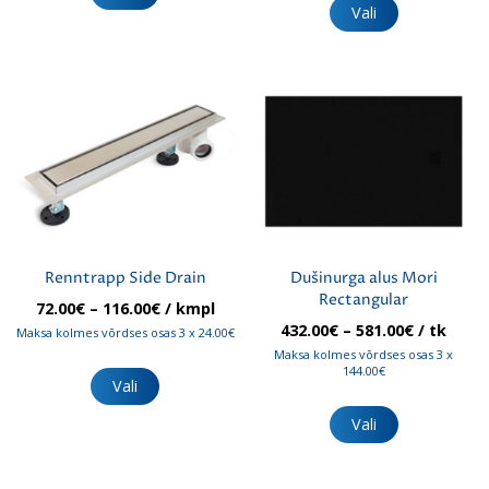
on
tootel
Vali
mitu
on
varianti.
mitu
Valikuid
varianti.
saab
Valikuid
teha
saab
tootelehel.
teha
tootelehel.
Renntrapp Side Drain
Dušinurga alus Mori
Rectangular
Hinnavahemik:
72.00
€
–
116.00
€
/ kmpl
72.00€
Hinnavah
432.00
€
–
581.00
€
/ tk
Maksa kolmes võrdses osas 3 x 24.00€
kuni
432.00€
Maksa kolmes võrdses osas 3 x
Sellel
116.00€
kuni
144.00€
tootel
Vali
581.00€
Sellel
on
tootel
mitu
Vali
on
varianti.
mitu
Valikuid
varianti.
saab