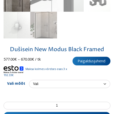
Dušisein New Modus Black Framed
Hinnavahemik:
577.00
€
–
670.00
€
/ tk
Paigaldusjuhend
577.00€
kuni
Maksa kolmes võrdses osas 3 x
670.00€
192.33€
Vali mõõt
Dušisein
New
Modus