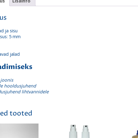
dus
Lisainfo
dus
d ja sisu
ksus: 5 mm
avad jalad
aadimiseks
 joonis
de hooldusjuhend
dusjuhend lihtvannidele
ed tooted