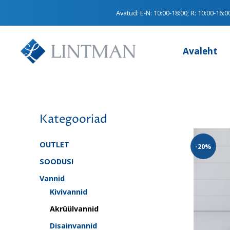
Avatud:
E-N: 10:00-18:00; R: 10:00-16:0
Avaleht
Kategooriad
OUTLET
-20%
SOODUS!
Vannid
Kivivannid
Akrüülvannid
Disainvannid