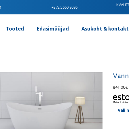
KVALIT
0
+372 5660 9096
Tooted
Edasimüüjad
Asukoht & kontakt
Vann
841.00
€
Vali