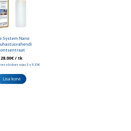
e System Nano
puhastusvahendi
kontsentraat
28.00
€
/ tk
es võrdses osas 3 x 9.33€
Lisa korvi