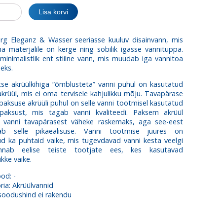
Lisa korvi
rg Eleganz & Wasser seeriasse kuuluv disainvann, mis
 materjalile on kerge ning sobilik igasse vannituppa.
minimalistlik ent stiilne vann, mis muudab iga vannitoa
eks.
tse akrüülkihiga “õmblusteta” vanni puhul on kasutatud
krüül, mis ei oma tervisele kahjulikku mõju. Tavapärase
aksuse akrüüli puhul on selle vanni tootmisel kasutatud
ksust, mis tagab vanni kvaliteedi. Paksem akrüül
vanni tavapärasest väheke raskemaks, aga see-eest
tab selle pikaealisuse. Vanni tootmise juures on
d ka puhtaid vaike, mis tugevdavad vanni kesta veelgi
nnab eelise teiste tootjate ees, kes kasutavad
ikke vaike.
ood:
-
ria:
Akrüülvannid
 soodushind ei rakendu