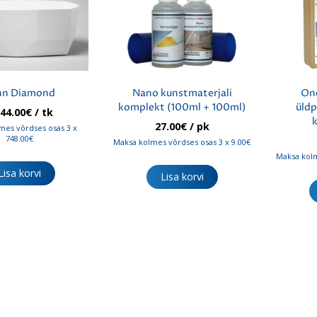
nn Diamond
Nano kunstmaterjali
On
komplekt (100ml + 100ml)
üld
244.00
€
/ tk
27.00
€
/ pk
mes võrdses osas 3 x
748.00€
Maksa kolmes võrdses osas 3 x 9.00€
Maksa kolm
Lisa korvi
Lisa korvi