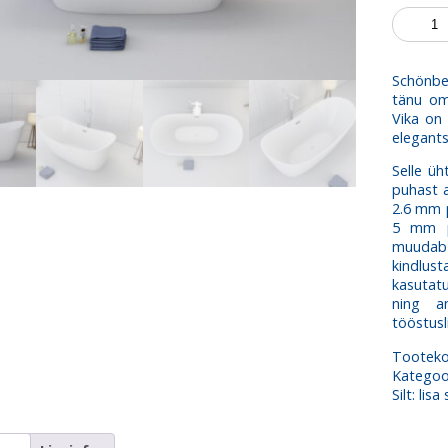
Vann
Vika
kogus
Schönbe
tänu oma
Vika on 
elegants
Selle üh
puhast a
2.6 mm p
5 mm pa
muudab 
kindlus
kasutatu
ning a
tööstusl
Tootek
Kategoo
Silt:
lisa