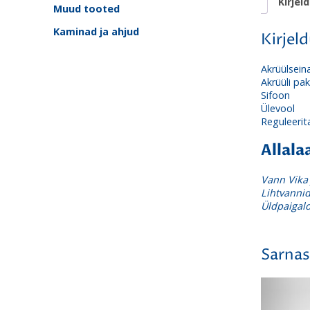
Kirjel
Muud tooted
Kaminad ja ahjud
Kirjel
Akrüülseina
Akrüüli pa
Sifoon
Ülevool
Reguleerit
Allal
Vann Vika
Lihtvanni
Üldpaigal
Sarnas