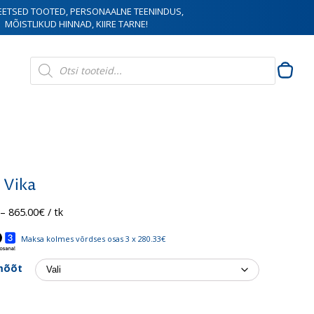
EETSED TOOTED, PERSONAALNE TEENINDUS,
MÕISTLIKUD HINNAD, KIIRE TARNE!
Products
search
 Vika
Hinnavahemik:
–
865.00
€
/ tk
841.00€
kuni
Maksa kolmes võrdses osas 3 x 280.33€
865.00€
 mõõt