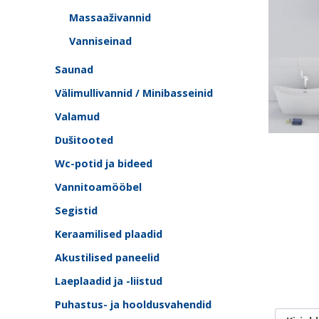
Massaaživannid
Vanniseinad
Saunad
Välimullivannid / Minibasseinid
Valamud
Dušitooted
Wc-potid ja bideed
Vannitoamööbel
Segistid
Keraamilised plaadid
Akustilised paneelid
Laeplaadid ja -liistud
Puhastus- ja hooldusvahendid