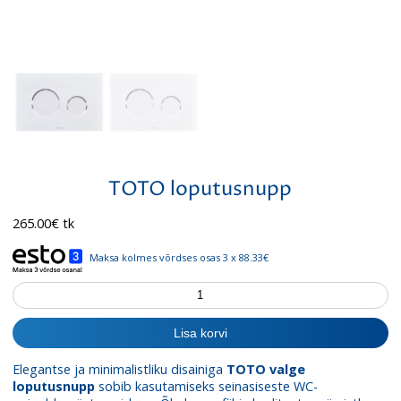
TOTO loputusnupp
265.00
€
tk
Maksa kolmes võrdses osas 3 x 88.33€
TOTO
loputusnupp
kogus
Lisa korvi
Elegantse ja minimalistliku disainiga
TOTO valge
loputusnupp
sobib kasutamiseks seinasiseste WC-