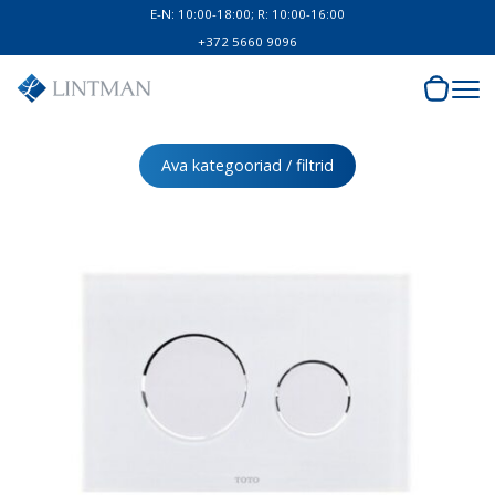
E-N: 10:00-18:00; R: 10:00-16:00
+372 5660 9096
Ava kategooriad / filtrid