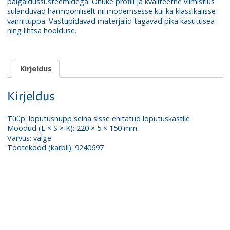
paigaldussüsteemidega. Õhuke profiil ja kvaliteetne viimistlus
sulanduvad harmooniliselt nii modernsesse kui ka klassikalisse
vannituppa. Vastupidavad materjalid tagavad pika kasutusea
ning lihtsa hoolduse.
Kirjeldus
Kirjeldus
Tüüp: loputusnupp seina sisse ehitatud loputuskastile
Mõõdud (L × S × K): 220 × 5 × 150 mm
Värvus: valge
Tootekood (karbil): 9240697